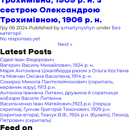
Трохимівна, 1909 р. н. з
сестрою Олександрою
Трохимівною, 1906 р. н.
Гру 06 2024 Published by
a.martynyshyn
under
Без
категорії
No responses yet
Next »
Latest Posts
Сідей Іван Федорович
Вагерич Василь Михайлович, 1924 р. н.
Марія Антонівна Шкаліберда разом з Ольга Костівна
та Мовчан Оксана Василівна, 1914 р. н.
Сокирко Микола Пантелеймонович (скрипаль,
керівник хору), 1913 р.н.
Антоніна Іванівна Литвин, дружина й соратниця
кобзаря Василя Литвина
Васильченко Іван Матейович,1923 р.н. (перша
скрипка), Гунчак Григорій Тихонович, 1929 р.н.
(скрипка-втора), Ткачук В.Ф., 1924 р.н. (бухало), Леонід
Петрович (скрипаль)
Feed on