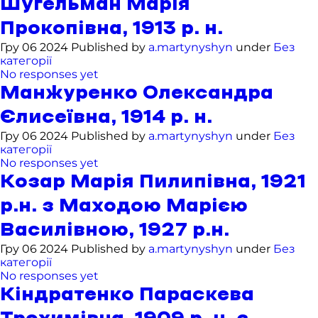
Шугельман Марія
Прокопівна, 1913 р. н.
Гру 06 2024 Published by
a.martynyshyn
under
Без
категорії
No responses yet
Манжуренко Олександра
Єлисеївна, 1914 р. н.
Гру 06 2024 Published by
a.martynyshyn
under
Без
категорії
No responses yet
Козар Марія Пилипівна, 1921
р.н. з Маходою Марією
Василівною, 1927 р.н.
Гру 06 2024 Published by
a.martynyshyn
under
Без
категорії
No responses yet
Кіндратенко Параскева