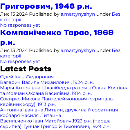
Григорович, 1948 р.н.
Лис 13 2024 Published by
a.martynyshyn
under
Без
категорії
No responses yet
Компаніченко Тарас, 1969
р.н.
Лис 13 2024 Published by
a.martynyshyn
under
Без
категорії
No responses yet
Latest Posts
Сідей Іван Федорович
Вагерич Василь Михайлович, 1924 р. н.
Марія Антонівна Шкаліберда разом з Ольга Костівна
та Мовчан Оксана Василівна, 1914 р. н.
Сокирко Микола Пантелеймонович (скрипаль,
керівник хору), 1913 р.н.
Антоніна Іванівна Литвин, дружина й соратниця
кобзаря Василя Литвина
Васильченко Іван Матейович,1923 р.н. (перша
скрипка), Гунчак Григорій Тихонович, 1929 р.н.