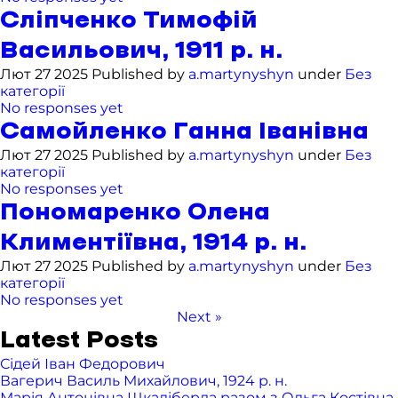
Сліпченко Тимофій
Васильович, 1911 р. н.
Лют 27 2025 Published by
a.martynyshyn
under
Без
категорії
No responses yet
Самойленко Ганна Іванівна
Лют 27 2025 Published by
a.martynyshyn
under
Без
категорії
No responses yet
Пономаренко Олена
Климентіївна, 1914 р. н.
Лют 27 2025 Published by
a.martynyshyn
under
Без
категорії
No responses yet
Next »
Latest Posts
Сідей Іван Федорович
Вагерич Василь Михайлович, 1924 р. н.
Марія Антонівна Шкаліберда разом з Ольга Костівна