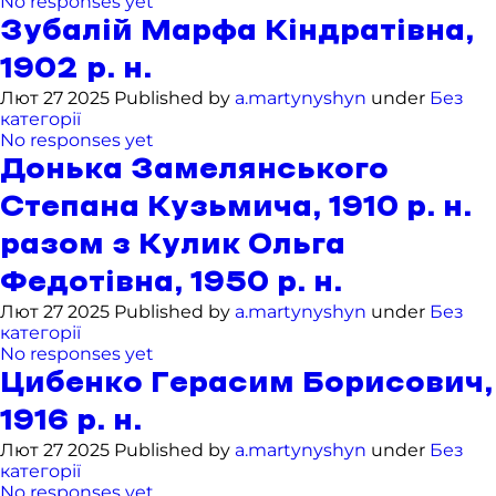
No responses yet
Зубалій Марфа Кіндратівна,
1902 р. н.
Лют 27 2025 Published by
a.martynyshyn
under
Без
категорії
No responses yet
Донька Замелянського
Степана Кузьмича, 1910 р. н.
разом з Кулик Ольга
Федотівна, 1950 р. н.
Лют 27 2025 Published by
a.martynyshyn
under
Без
категорії
No responses yet
Цибенко Герасим Борисович,
1916 р. н.
Лют 27 2025 Published by
a.martynyshyn
under
Без
категорії
No responses yet