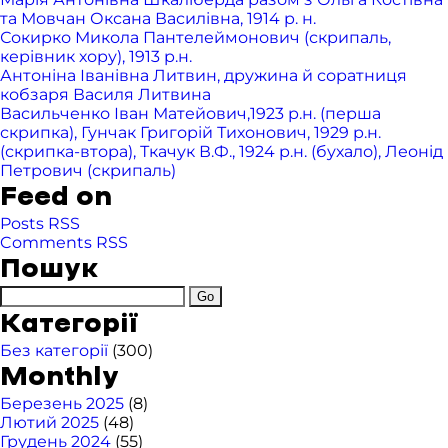
та Мовчан Оксана Василівна, 1914 р. н.
Сокирко Микола Пантелеймонович (скрипаль,
керівник хору), 1913 р.н.
Антоніна Іванівна Литвин, дружина й соратниця
кобзаря Василя Литвина
Васильченко Іван Матейович,1923 р.н. (перша
скрипка), Гунчак Григорій Тихонович, 1929 р.н.
(скрипка-втора), Ткачук В.Ф., 1924 р.н. (бухало), Леонід
Петрович (скрипаль)
Feed on
Posts RSS
Comments RSS
Пошук
Категорії
Без категорії
(300)
Monthly
Березень 2025
(8)
Лютий 2025
(48)
Грудень 2024
(55)