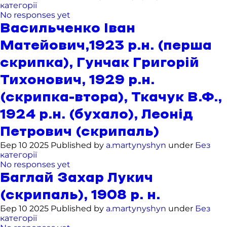
категорії
No responses yet
Васильченко Іван
Матейович,1923 р.н. (перша
скрипка), Гунчак Григорій
Тихонович, 1929 р.н.
(скрипка-втора), Ткачук В.Ф.,
1924 р.н. (бухало), Леонід
Петрович (скрипаль)
Бер 10 2025 Published by
a.martynyshyn
under
Без
категорії
No responses yet
Баглай Захар Лукич
(скрипаль), 1908 р. н.
Бер 10 2025 Published by
a.martynyshyn
under
Без
категорії