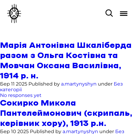
Марія Антонівна Шкаліберда
разом з Ольга Костівна та
Мовчан Оксана Василівна,
1914 р. н.
Бер 11 2025 Published by
a.martynyshyn
under
Без
категорії
No responses yet
Сокирко Микола
Пантелеймонович (скрипаль,
керівник хору), 1913 р.н.
Бер 10 2025 Published by
a.martynyshyn
under
Без