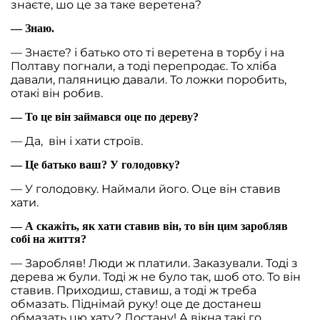
знаєте, шо це за таке веретена?
— Знаю.
— Знаєте? і батько ото ті веретена в торбу і на
Полтаву погнали, а тоді перепродає. То хліба
давали, паляницю давали. То ложки поробить,
отакі він робив.
— То це він займався оце по дереву?
— Да, він і хати строїв.
— Це батько ваш? У голодовку?
— У голодовку. Наймали його. Оце він ставив
хати.
— А скажіть, як хати ставив він, то він цим заробляв
собі на життя?
— Заробляв! Люди ж платили. Заказували. Тоді з
дерева ж були. Тоді ж не було так, шоб ото. То він
ставив. Приходиш, ставиш, а тоді ж треба
обмазать. Піднімай руку! оце де достанеш
обмазать цю хату? Достану! А вікна такі го.