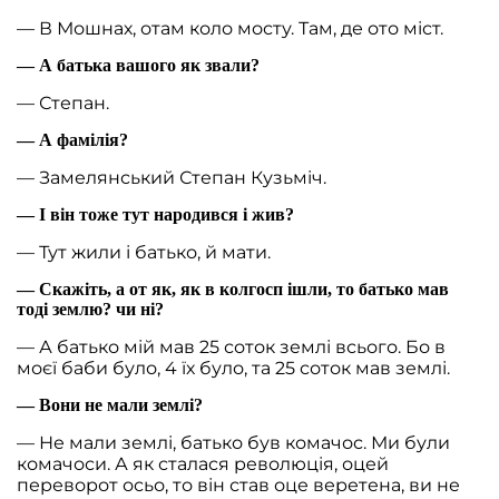
— В Мошнах, отам коло мосту. Там, де ото міст.
— А батька вашого як звали?
— Степан.
— А фамілія?
— Замелянський Степан Кузьміч.
— І він тоже тут народився і жив?
— Тут жили і батько, й мати.
— Скажіть, а от як, як в колгосп ішли, то батько мав
тоді землю? чи ні?
— А батько мій мав 25 соток землі всього. Бо в
моєї баби було, 4 їх було, та 25 соток мав землі.
— Вони не мали землі?
— Не мали землі, батько був комачос. Ми були
комачоси. А як сталася революція, оцей
переворот осьо, то він став оце веретена, ви не