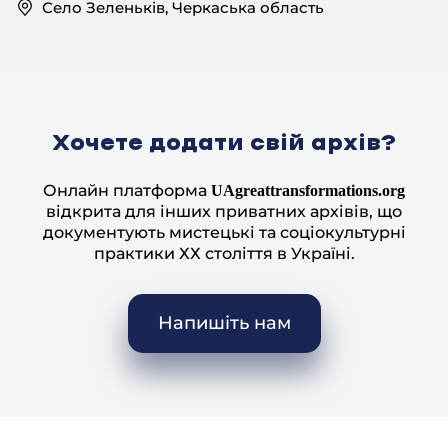
Село Зеленьків, Черкаська область
— Батько ваш?
— Нє, батько на ссилку. Та поїхав на ссилку й не
вернувся. То я маленька осталася, то ото й по
батькові було. Так шо оце.
— А менша то то вже?
Хочете додати свій архів?
— А менша то вже осьо той батько був. За
ставком тут живе.
Онлайн платформа
UAgreattransformations.org
— А ви вже з нею?
відкрита для інших приватних архівів, що
документують мистецькі та соціокультурні
— Позику шоб подписать. А вони ж не хотять
підписувать.
практики ХХ століття в Україні.
— А це ви як бригадири були?
— Да. Наберуть оце ті ж, начальніки оці, то
Напишіть нам
бригадір, і ходимо, як собаки, попід хатами.
Гавкаєм — одчини! одчини! Я не хочу, я не вийду.
Мучили, мучили, пішли. Це підходять і кажний
раз, кажний раз.
— Це в якому році?