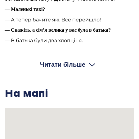
— Маленькі такі?
— А тепер бачите які. Все перейшло!
— Скажіть, а сім’я велика у вас була в батька?
— В батька були два хлопці і я.
— Ну, то хлопці як, чим займалися?
— Ну, тоді вчився ше менший, а старший
Читати більше
занімався з батьком. Потом менший поїхав в
Запоріжжя, роботу йому там должни були дать,
підписався. Та поїхав він туди, та приїхав, а та
робота зайнята, а ніде більш нема роботи, то він
поїхав штукатурить, там десь робили
На мапі
штукатурили. Та він штукатурив. Та простив
(нерозбірливо)
— А як в вашому селі кутки називалися?
— Ну Замостя ж називали в нас. А це Стужечка
була. А це Бранки були. А то Контора, бо тут була
в нас контора. А дальше Стужечка була. А