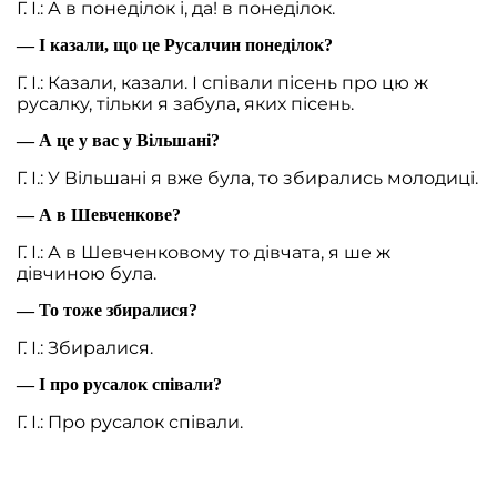
Г. І.: А в понеділок і, да! в понеділок.
— І казали, що це Русалчин понеділок?
Г. І.: Казали, казали. І співали пісень про цю ж
русалку, тільки я забула, яких пісень.
— А це у вас у Вільшані?
Г. І.: У Вільшані я вже була, то збирались молодиці.
— А в Шевченкове?
Г. І.: А в Шевченковому то дівчата, я ше ж
дівчиною була.
— То тоже збиралися?
Г. І.: Збиралися.
— І про русалок співали?
Г. І.: Про русалок співали.
— Бачите, цікаво як.
Г. І.: Із колгоспу хотіла на проізводство піти, та