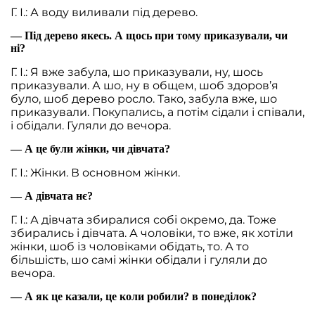
Г. І.: А воду виливали під дерево.
— Під дерево якесь. А щось при тому приказували, чи
ні?
Г. І.: Я вже забула, шо приказували, ну, шось
приказували. А шо, ну в общем, шоб здоров’я
було, шоб дерево росло. Тако, забула вже, шо
приказували. Покупались, а потім сідали і співали,
і обідали. Гуляли до вечора.
— А це були жінки, чи дівчата?
Г. І.: Жінки. В основном жінки.
— А дівчата нє?
Г. І.: А дівчата збиралися собі окремо, да. Тоже
збирались і дівчата. А чоловіки, то вже, як хотіли
жінки, шоб із чоловіками обідать, то. А то
більшість, шо самі жінки обідали і гуляли до
вечора.
— А як це казали, це коли робили? в понеділок?