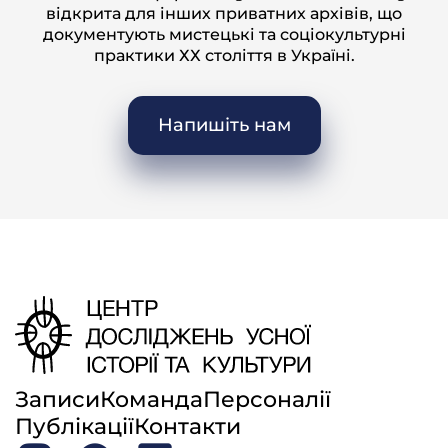
відкрита для інших приватних архівів, що
Жінка: А тоді родила, дві неділі, три, місяць, кидай
документують мистецькі та соціокультурні
дитину, йди!
практики ХХ століття в Україні.
Г. І.: Йди на буряки.
Жінка: Ой-ой-ой! я носила з собою, бо нема де
Напишіть нам
діть.
Г. І.: В кого є кому глядіть, то тому харашо. Глядить
дома, та чи й винесе на поле, чи як. А в кого нема,
то то у хату зносили.
Жінка: Я поки сиділа у свекрухи, то гарно було. А
як уже перейшли ми в свою хату, то де ж.
— А не наймали так, не було, щоб няньок наймали?
малих дівчаток?
Г. І.: Не було, не нанімали. Може й було, тільки шо
це рідко хто там наймав. Хто зажиточний був, то
той наймав.
Записи
Команда
Персоналії
Жінка: А чим же платить тоді? нема ж чим.
Публікації
Контакти
Г. І.: Так мучилися, Боже мій!