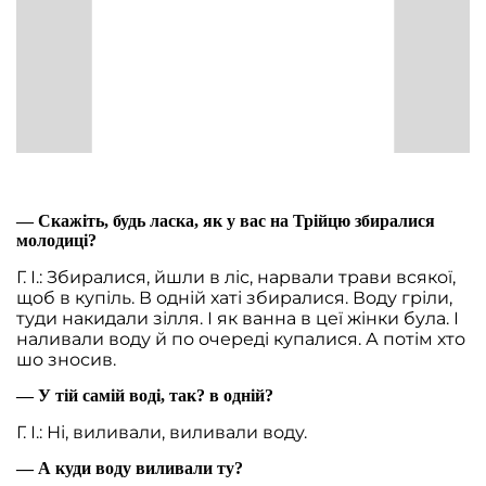
— Скажіть, будь ласка, як у вас на Трійцю збиралися
молодиці?
Г. І.: Збиралися, йшли в ліс, нарвали трави всякої,
щоб в купіль. В одній хаті збиралися. Воду гріли,
туди накидали зілля. І як ванна в цеї жінки була. І
наливали воду й по очереді купалися. А потім хто
шо зносив.
— У тій самій воді, так? в одній?
Г. І.: Ні, виливали, виливали воду.
— А куди воду виливали ту?