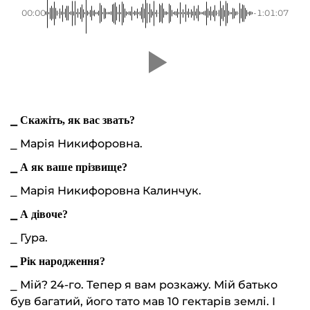
00:00
-1:01:07
⎯
Скажіть, як вас звать?
⎯ Марія Никифоровна.
⎯
А як ваше прізвище?
⎯ Марія Никифоровна Калинчук.
⎯
А дівоче?
⎯ Гура.
⎯
Рік народження?
⎯ Мій? 24-го. Тепер я вам розкажу. Мій батько
був багатий, його тато мав 10 гектарів землі. І