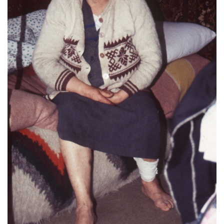
була наша вина, чи шо. А дід його вигоїв. Потому
він того діда за руку водив. Дід той на лєру грав,
на ліру, знаєте. І він був такий толковий, шо він
навчився то ту ліру робити, і робив дідові ту ліру.
І коло діда навчився грати, пішов від діда в
армію, як то до войська, кажуть, а звідтам утік
через границю у Румунію, а в Румунії, там уже
він собі знайшов ту дівчину, яку він собі захотів,
коли його не захотів тато тої дівчини, бо каже:
“Ти волоцюга”, то видко видно по одежі, що він
якийсь такий во, шо то воєнна одежа, але ж то
можна було ше, ніхто не віддавав тих, і в тюрму
не брав. І каже тато ⎯ “Я до неї говорю, а тато
сваривсь, бо не вона тягнула голубину. Вона
дуже файна була. Каже тато ⎯ “Кидай зо мною у
Рибківці”. В село йшли вони пішком, десь до 20
км, а може 17, ну, я так точно не знаю. Каже тато
⎯ я далеко від них, бо тато був хитрий, повернув