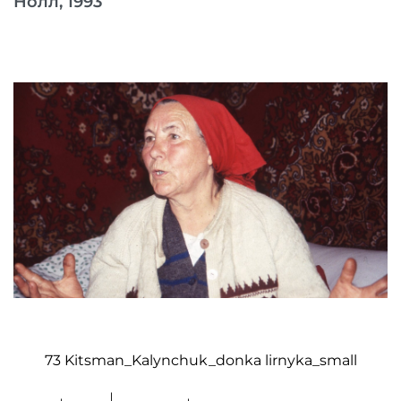
Нолл, 1993
73 Kitsman_Kalynchuk_donka lirnyka_small