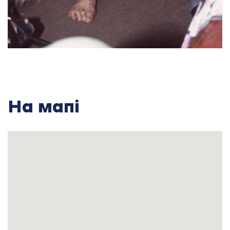
був на якесь перед хату, а з перед хати городом
на другу вулицю, я був би загубивсь, а він привів
мене аж до свої хати.
Я, каже, перейшов там на ту вулицю,
роздивився, хто багаче. Ага, і є такий богач
через дорогу. Прихожу і питаюсь в него ⎯ ” Ви
змогли би мене прийняти за наймита?” ⎯ “А що
ти хоч?” А він каже ⎯ ” Подивитеся по роботі”.
На мапі
Він каже, як. А тато мій був дуже роботящий,
видно з такої фамілії роботящої є люди, шо він
робив, він як жав, то що одна людина жала, ніби
людина люба жала один сніп, він два. Він умів
таку жманю велику зробити, що покладе 4
жмені, і сніп. А люди несуть жмені потрошки. Та
й поки заносив на сніп, поки повернеться, то час
згаїться. І так він дуже був роботящий.
Та й, ну шо ж, познакомився з дівчиною, вони
дружили. Уже дівчина беременна. Дівчина