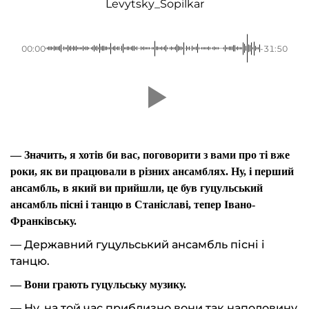
Levytsky_Sopilkar
00:00
-31:50
— Значить, я хотів би вас, поговорити з вами про ті вже
роки, як ви працювали в різних ансамблях. Ну, і перший
ансамбль, в який ви прийшли, це був гуцульський
ансамбль пісні і танцю в Станіславі, тепер Івано-
Франківську.
— Державний гуцульський ансамбль пісні і
танцю.
— Вони грають гуцульську музику.
— Ну, на той час приблизно вони так наполовину