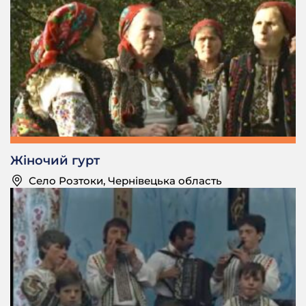
свій музичний, то ше й таким ото. Тяжко було
працювати в той час. Та й я міг би поступити,
закінчити училище, чи попасти в консерваторію.
Бо ці хлопці боролися, і вони вивчилися, та й
вони собі пішли своєю дорогою. Все одно вони
змогли, потому шо вони, і рідня вся жива була на
той час, та й зараз живі. А в мене вже нікого не
було, бо я з 14 років лишився сиротою.
Абсолютно родини тако в мене не було нікого й
нічого.
Жіночий гурт
— Дмитро Васильович, я хотів вас запитаться.
Село Розтоки, Чернівецька область
— Я там працював тоді так, як мені було.
— Ну чекайте! ви гуцульський музикант, чи ви йому
колись підказували, шо то не так трохи він робить? чи
спробували йому шось казати?
— Старався, старався казати, ну, то хто його знає.
— Але шо він вам на то казав?