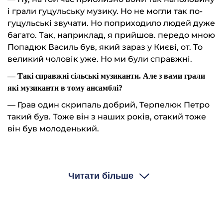
і грали гуцульську музику. Но не могли так по-
гуцульські звучати. Но поприходило людей дуже
багато. Так, наприклад, я прийшов. передо мною
Попадюк Василь був, який зараз у Києві, от. То
великий чоловік уже. Но ми були справжні.
— Такі справжні сільські музиканти. Але з вами грали
які музиканти в тому ансамблі?
— Грав один скрипаль добрий, Терпелюк Петро
такий був. Тоже він з наших років, отакий тоже
він був молоденький.
— А решта?
Читати більше
— І один учився в музучилищі тоді, от. І Попадюк
вчився в училищі. Я не учився в училищі, я так
прийшов.
— Ну, а решта, крім вас тих двох, трьох, а решта хто?