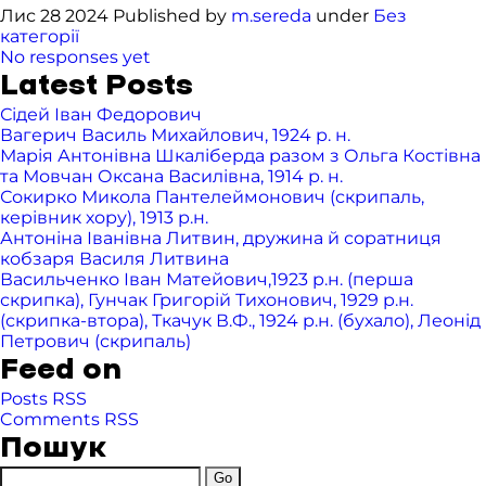
Лис 28 2024 Published by
m.sereda
under
Без
категорії
No responses yet
Latest Posts
Сідей Іван Федорович
Вагерич Василь Михайлович, 1924 р. н.
Марія Антонівна Шкаліберда разом з Ольга Костівна
та Мовчан Оксана Василівна, 1914 р. н.
Сокирко Микола Пантелеймонович (скрипаль,
керівник хору), 1913 р.н.
Антоніна Іванівна Литвин, дружина й соратниця
кобзаря Василя Литвина
Васильченко Іван Матейович,1923 р.н. (перша
скрипка), Гунчак Григорій Тихонович, 1929 р.н.
(скрипка-втора), Ткачук В.Ф., 1924 р.н. (бухало), Леонід
Петрович (скрипаль)
Feed on
Posts RSS
Comments RSS
Пошук