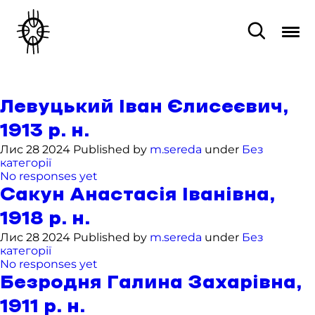
Левуцький Іван Єлисеєвич,
1913 р. н.
Лис 28 2024 Published by
m.sereda
under
Без
категорії
No responses yet
Сакун Анастасія Іванівна,
1918 р. н.
Лис 28 2024 Published by
m.sereda
under
Без
категорії
No responses yet
Безродня Галина Захарівна,
1911 р. н.