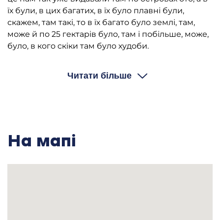
їх були, в цих багатих, в їх було плавні були,
скажем, там такі, то в їх багато було землі, там,
може й по 25 гектарів було, там і побільше, може,
було, в кого скіки там було худоби.
А люди робили, лісопилка була тут у нас, от, була,
ліс пиляли, значіть там, даже не одна, дві було
Читати більше
лісопилки — це тоже були хазяйські були.
Мельниця була, от, три мельниці даже було, тоже
хазяйські були, була одна, значіть, і простий був,
то Славського була, простий був, і вальцовий був
млин, значіть, то один був здоровий млин. Отаке
На мапі
було, значіть. А так вобше-то, я ж кажу, у нас дома
то було, я ж кажу, восім чоловік було нас, то ми
своє обробляли сами.
— А скільки у вас поля було?
І. Л. — Оце ж поля було, я ж кажу, два з
половиною гектари було і сіна два з половиною