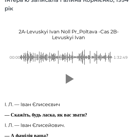
Інтерв’ю записала Галина Корнієнко, 1994
рік
2A-Levuskyi Ivan Noll Pr_Poltava -Cas 2B-
Levuskyi Ivan
00:00
-1:32:49
І. Л. — Іван Єлисеєвич
— Скажіть, будь ласка, як вас звати?
І. Л. — Іван Єлисейович.
— А фамілія ваша?