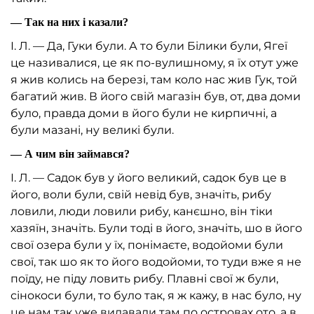
— Так на них і казали?
І. Л. — Да, Гуки були. А то були Білики були, Ягеї
це називалися, це як по-вулишному, я їх отут уже
я жив колись на березі, там коло нас жив Гук, той
багатий жив. В його свій магазін був, от, два доми
було, правда доми в його були не кирпичні, а
були мазані, ну великі були.
— А чим він займався?
І. Л. — Садок був у його великий, садок був це в
його, воли були, свій невід був, значіть, рибу
ловили, люди ловили рибу, канєшно, він тіки
хазяїн, значіть. Були тоді в його, значіть, шо в його
свої озера були у їх, понімаєте, водойоми були
свої, так шо як то його водойоми, то туди вже я не
поїду, не піду ловить рибу. Плавні свої ж були,
сінокоси були, то було так, я ж кажу, в нас було, ну
це нам так уже видавали там по островах ото, а в