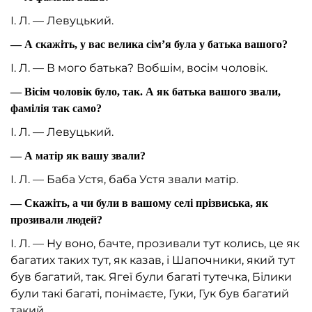
І. Л. — Левуцький.
— А скажіть, у вас велика сім’я була у батька вашого?
І. Л. — В мого батька? Вобшім, восім чоловік.
— Вісім чоловік було, так. А як батька вашого звали,
фамілія так само?
І. Л. — Левуцький.
— А матір як вашу звали?
І. Л. — Баба Устя, баба Устя звали матір.
— Скажіть, а чи були в вашому селі прізвиська, як
прозивали людей?
І. Л. — Ну воно, бачте, прозивали тут колись, це як
багатих таких тут, як казав, і Шапочники, який тут
був багатий, так. Ягеї були багаті тутечка, Білики
були такі багаті, понімаєте, Гуки, Гук був багатий
такий.