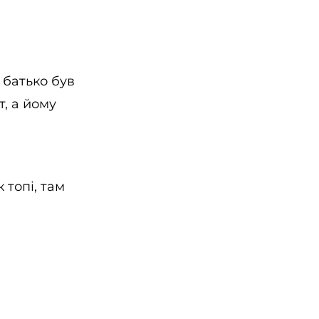
ь батько був
т, а йому
як
топі
,
там