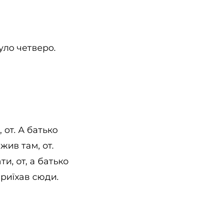
було четверо.
 от. А батько
жив там, от.
ти, от, а батько
приїхав сюди.