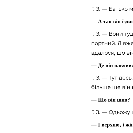
Г. З. — Батько 
— А так він їзд
Г. З. — Вони т
портний. Я вже 
вдалося, шо ві
— Де він навчив
Г. З. — Тут дес
більше ще він 
— Шо він шив?
Г. З. — Одьожу
— І верхню, і жі