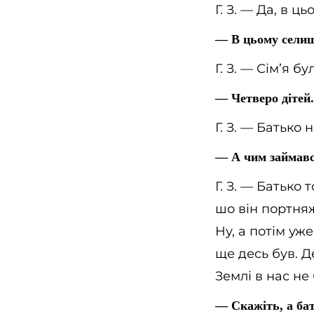
Г. З. — Да, в ц
— В цьому селищі
Г. З. — Сім’я б
— Четверо дітей
Г. З. — Батько 
— А чим займавс
Г. З. — Батько 
шо він портняж
Ну, а потім уже
ще десь був. Д
Землі в нас не 
— Скажіть, а бат