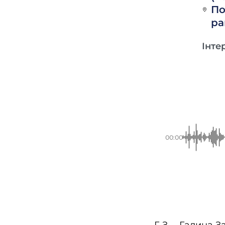
По
ра
Інте
00:00