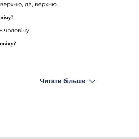
 верхню, да, верхню.
вічу?
ть чоловічу.
овічу?
Читати більше
 у мастєрській, в мастєрській робив, костюми ві
 й тут робив тоже.
аєте, що коли там ше ходили у плахтах ходили, в керс
ало ходили.