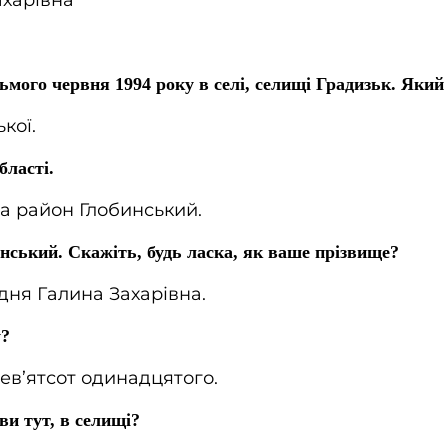
Захарівна
мого червня 1994 року в селі, селищі Градизьк. Який
ької.
бласті.
, а район Глобинський.
нський. Скажіть, будь ласка, як ваше прізвище?
одня Галина Захарівна.
у?
 дев’ятсот одинадцятого.
и тут, в селищі?