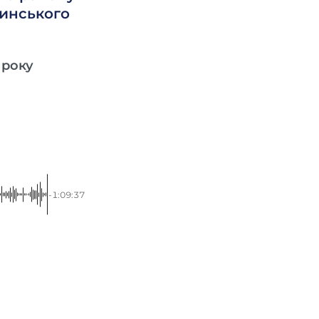
бинського
 року
-1:09:37