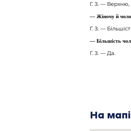
Г. З. — Верхню,
— Жіночу й чоло
Г. З. — Більшіс
— Більшість чол
Г. З. — Да.
— А шо він там?
Г. З. — Він там
як приїхав, уже
— А ви не пам’ят
пам’ятаєте це?
На мапі
Г. З. — У нас м