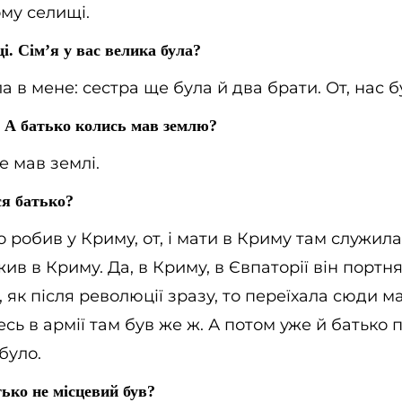
ьому селищі.
. Сім’я у вас велика була?
ула в мене: сестра ще була й два брати. От, нас 
. А батько колись мав землю?
не мав землі.
я батько?
то робив у Криму, от, і мати в Криму там служила,
ив в Криму. Да, в Криму, в Євпаторії він портня
, як після революції зразу, то переїхала сюди ма
есь в армії там був же ж. А потом уже й батько 
було.
ько не місцевий був?