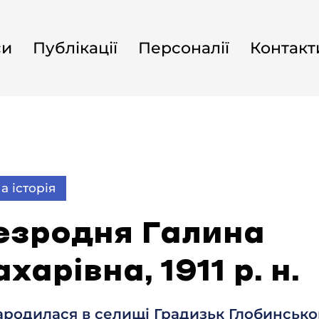
си
Публікації
Персоналії
Контакт
а історія
езродня Галина
харівна, 1911 р. н.
ародилася в селищі Градизьк Глобинсько