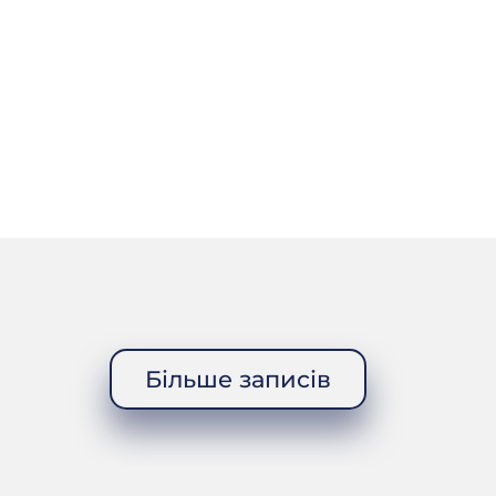
в.
Більше записів
, мали свої,
леса, вози ж