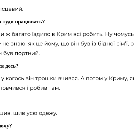
місцевий.
ив туди працювать?
уди ж багато їздило в Крим всі робить. Ну чомус
не знаю, як це йому, що він був із бідної сім’ї, о
н був портний.
ся десь?
ь, у когось він трошки вчився. А потом у Криму, 
повчився і робив там.
 шив, шив усю одежу.
ночу?