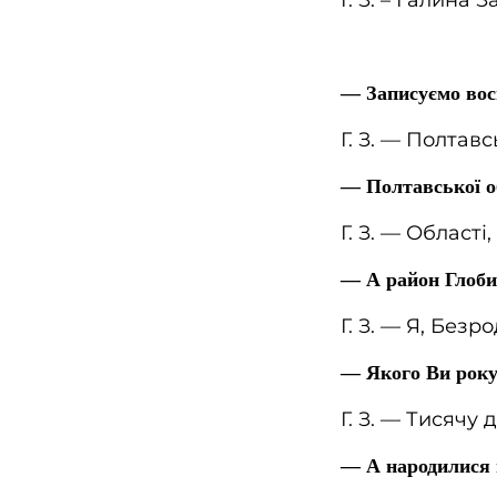
Г. З. – Галина 
— Записуємо вось
Г. З. — Полтавс
— Полтавської о
Г. З. — Області
— А район Глоби
Г. З. — Я, Безр
— Якого Ви рок
Г. З. — Тисячу
— А народилися в