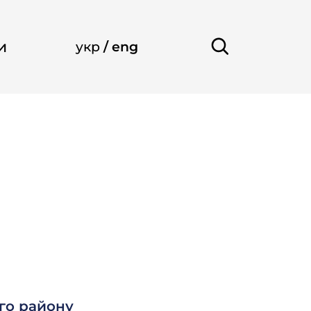
и
укр
/
eng
го району