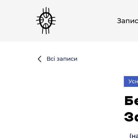
Запи
Всі записи
Усн
Б
За
(н