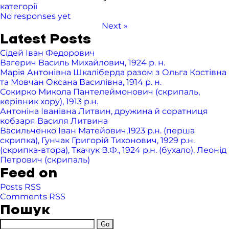
категорії
No responses yet
Next »
Latest Posts
Сідей Іван Федорович
Вагерич Василь Михайлович, 1924 р. н.
Марія Антонівна Шкаліберда разом з Ольга Костівна
та Мовчан Оксана Василівна, 1914 р. н.
Сокирко Микола Пантелеймонович (скрипаль,
керівник хору), 1913 р.н.
Антоніна Іванівна Литвин, дружина й соратниця
кобзаря Василя Литвина
Васильченко Іван Матейович,1923 р.н. (перша
скрипка), Гунчак Григорій Тихонович, 1929 р.н.
(скрипка-втора), Ткачук В.Ф., 1924 р.н. (бухало), Леонід
Петрович (скрипаль)
Feed on
Posts RSS
Comments RSS
Пошук