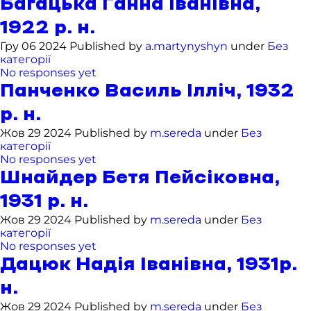
Багацька Ганна Іванівна,
1922 р. н.
Гру 06 2024 Published by
a.martynyshyn
under
Без
категорії
No responses yet
Панченко Василь Ілліч, 1932
р. н.
Жов 29 2024 Published by
m.sereda
under
Без
категорії
No responses yet
Шнайдер Бетя Пейсіковна,
1931 р. н.
Жов 29 2024 Published by
m.sereda
under
Без
категорії
No responses yet
Дацюк Надія Іванівна, 1931р.
н.
Жов 29 2024 Published by
m.sereda
under
Без