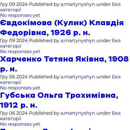
Гру 09 2024 Published by
a.martynyshyn
under
Без
категорії
No responses yet
Євдокімова (Кулик) Клавдія
Федорівна, 1926 р. н.
Гру 09 2024 Published by
a.martynyshyn
under
Без
категорії
No responses yet
Харченко Тетяна Яківна, 1908
р. н.
Гру 06 2024 Published by
a.martynyshyn
under
Без
категорії
No responses yet
Губська Ольга Трохимівна,
1912 р. н.
Гру 06 2024 Published by
a.martynyshyn
under
Без
категорії
No responses yet