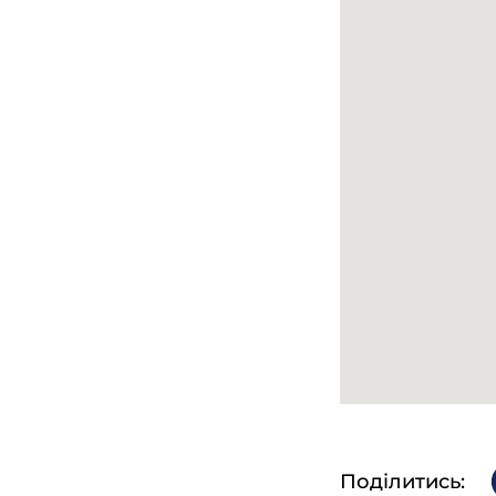
Кирияків
О. Т.:
− Кирияківщина?
Хто зна, 
О. Т.:
наше все було.
− Ну да. А ваша 
Хата вел
О. Т.:
Костя, Іван, тр
− А хто вважався
Костя.
О. Т.:
− А батько не бу
Нє, він в
О. Т.:
Поділитись: