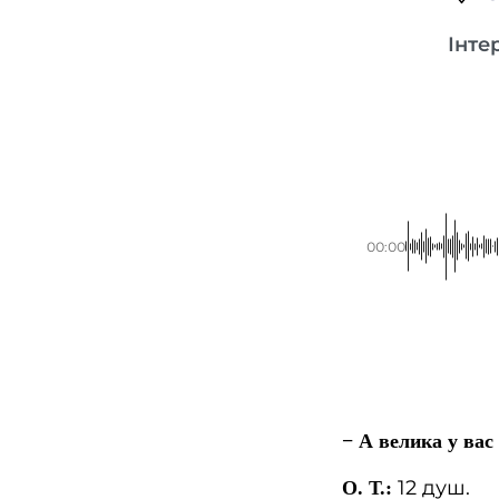
Інте
00:00
− А велика у вас 
12 душ.
О. Т.: