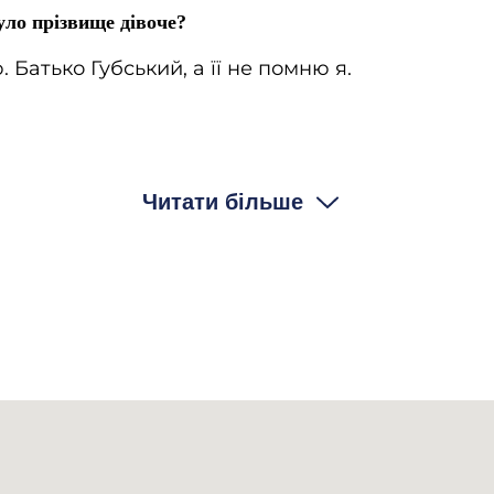
уло прізвище дівоче?
 Батько Губський, а її не помню я.
ізвище в 30-х роках?
Читати більше
лишилось?
і залишилось.
кові, може, знаєте, він якось особливо називався? Кут
и? якось він називався?
і?