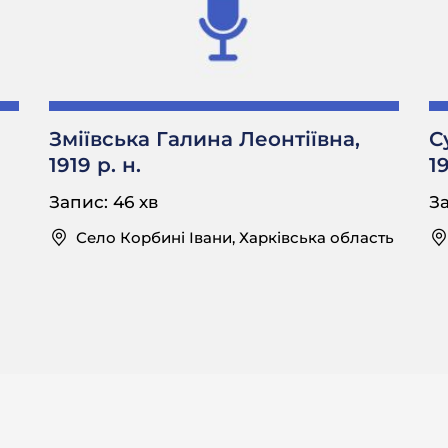
ала звідтіля, а дід пиячив десь вмер, а бабу м
го города? з міста?
 Не інтересувалась. Хіба тоді хтось когось пита
Зміївська Галина Леонтіївна,
С
зав нічого?
1919 р. н.
19
льки про груз розказував, як вона галушки варил
Запис: 46 хв
За
е він розказував. Про войну, як в 18-му году.
Село Корбині Івани, Харківська область
6 років в 1918-му було? Так ще ж совєтської власті не 
сті ще не було тоді. Він до того, як став председатєлє