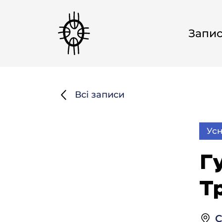
Запи
Всі записи
Усн
Г
Тр
С