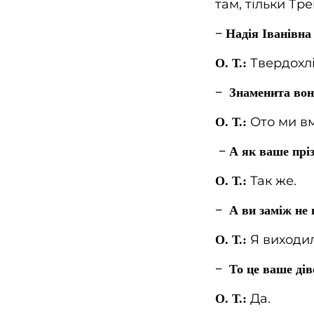
там, тільки Тр
− Надія Іванівна
Твердохлі
О. Т.:
− Знаменита вон
Ото ми вм
О. Т.:
− А як ваше прі
Так же.
О. Т.:
− А ви заміж не
Я виходил
О. Т.:
− То це ваше дів
Да.
О. Т.: