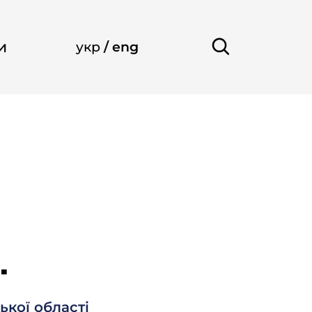
и
укр
/
eng
.
ької області