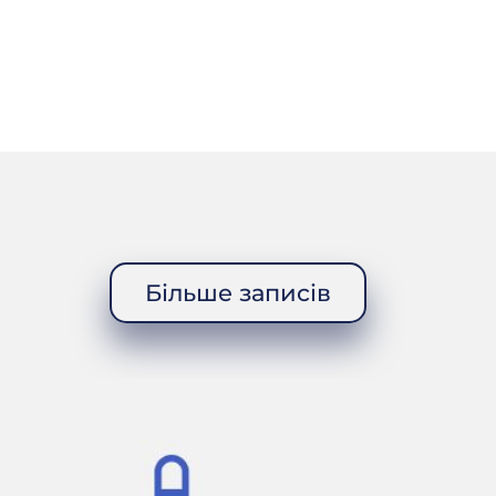
мий старший
Валках, у
дбищі.
вся грішми в
Більше записів
тям це, на