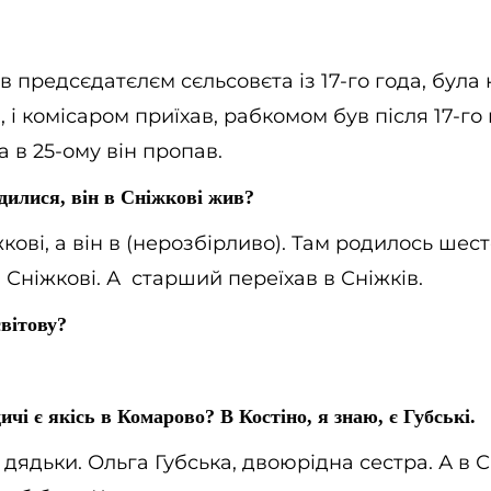
в предсєдатєлєм сєльсовєта із 17-го года, була
 і комісаром приїхав, рабкомом був після 17-го г
а в 25-ому він пропав.
дилися, він в Сніжкові жив?
кові, а він в (нерозбірливо). Там родилось шест
в Сніжкові. А старший переїхав в Сніжків.
вітову?
ичі є якісь в Комарово? В Костіно, я знаю, є Губські.
 дядьки. Ольга Губська, двоюрідна сестра. А в С