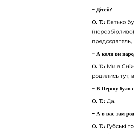
− Дітей?
Батько бу
О. Т.:
(нерозбірливо),
предсєдатєль, 
− А коли ви наро
Ми в Сніж
О. Т.:
родились тут, 
− В Першу було с
Да.
О. Т.:
− А в вас там род
Губські то
О. Т.: