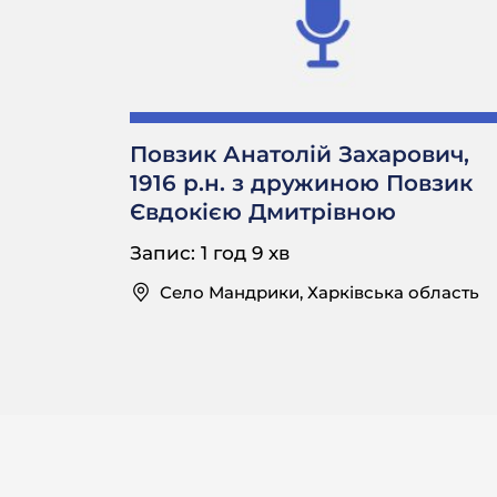
Баба приїх
О. Т.:
− А батько з яко
Не знаю я.
О. Т.:
Повзик Анатолій Захарович,
− А батько не ка
1916 р.н. з дружиною Повзик
Євдокією Дмитрівною
Ні, він ті
О. Т.:
розбив. Про так
Запис: 1 год 9 хв
Село Мандрики, Харківська область
− А вам скільки, 
му году?
Кого?
О. Т.:
− Совєтської вла
був?