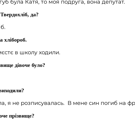
егуб була Катя, то моя подруга, вона депутат.
 Твердохліб, да?
б.
а хлібороб.
єстє в школу ходили.
звище дівоче було?
 виходили?
а, я не розписувалась. В мене син погиб на фр
оче прізвище?