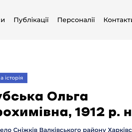
си
Публікації
Персоналії
Контакт
а історія
убська Ольга
охимівна, 1912 р. н
ело Сніжків Валківського району Харківс