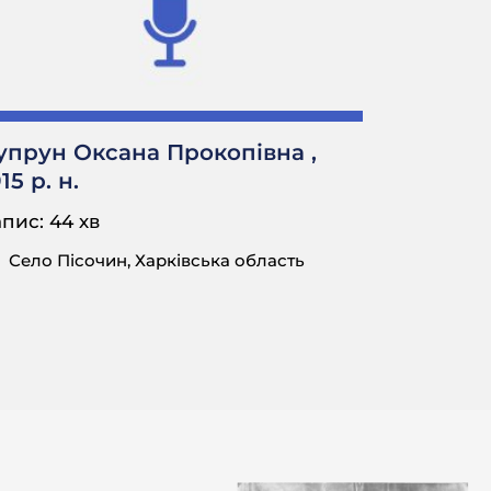
и ховали.
в.
упрун Оксана Прокопівна ,
15 р. н.
а, як він
пис: 44 хв
Село Пісочин, Харківська область
було тоді, в 18-
м сельсовєта, ким