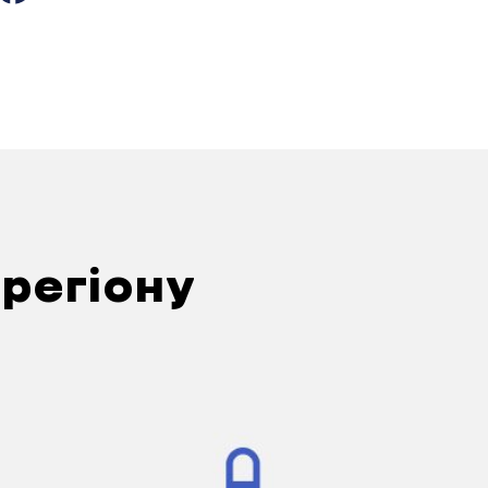
5 гектарів землі. Мати главною була і Костя, са
в партізанах во время войни і пропав. Смерть у 
 А батька на Костіних сховали, у Валках, на кла
 взагалі було, до колхозу? 4 гектари? А хто розпоряжа
атько.
ь, батько главою був, не мати.
 регіону
ші він отвічав. А за отаке, купити штани там, ді
 купить, то мати ж не робила.
дітей, куди ж робить.
 бабою 12 душ.
вами жили?