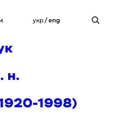
и
укр
/
eng
ук
 н.
1920-1998)