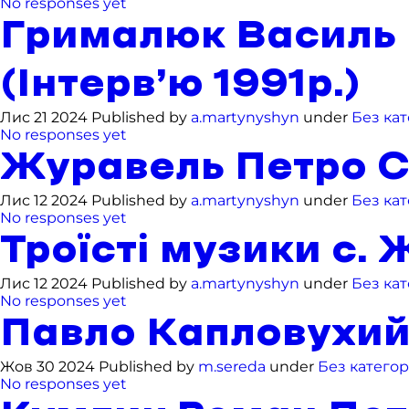
No responses yet
Грималюк Василь І
(Інтерв’ю 1991р.)
Лис 21 2024 Published by
a.martynyshyn
under
Без кат
No responses yet
Журавель Петро Ст
Лис 12 2024 Published by
a.martynyshyn
under
Без кат
No responses yet
Троїсті музики с.
Лис 12 2024 Published by
a.martynyshyn
under
Без кат
No responses yet
Павло Капловухий 
Жов 30 2024 Published by
m.sereda
under
Без категорі
No responses yet