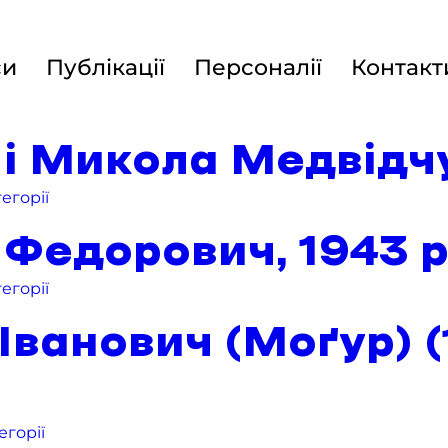
си
Публікації
Персоналії
Контакт
і Микола Медвідч
егорії
едорович, 1943 р.
егорії
ванович (Моґур) (
егорії