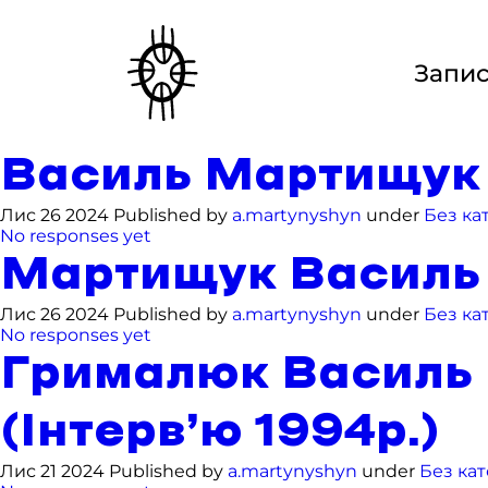
Запи
Василь Мартищук 
Лис 26 2024 Published by
a.martynyshyn
under
Без кат
No responses yet
Мартищук Василь Ф
Лис 26 2024 Published by
a.martynyshyn
under
Без кат
No responses yet
Грималюк Василь І
(Інтерв’ю 1994р.)
Лис 21 2024 Published by
a.martynyshyn
under
Без кат