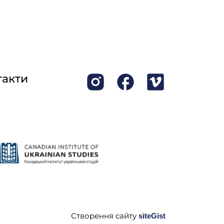
такти
Створення сайту
siteGist