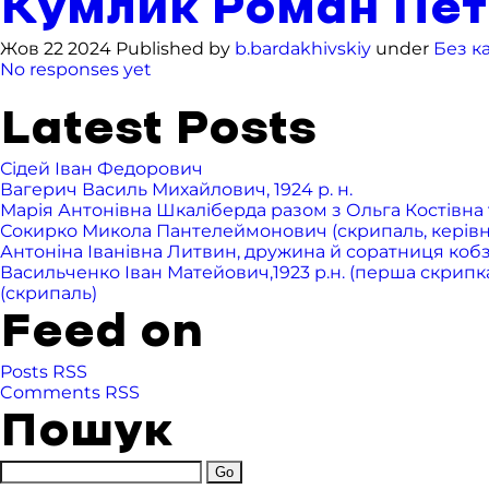
Кумлик Роман Петр
Жов 22 2024 Published by
b.bardakhivskiy
under
Без ка
No responses yet
Latest Posts
Сідей Іван Федорович
Вагерич Василь Михайлович, 1924 р. н.
Марія Антонівна Шкаліберда разом з Ольга Костівна т
Сокирко Микола Пантелеймонович (скрипаль, керівник 
Антоніна Іванівна Литвин, дружина й соратниця ко
Васильченко Іван Матейович,1923 р.н. (перша скрипка),
(скрипаль)
Feed on
Posts RSS
Comments RSS
Пошук