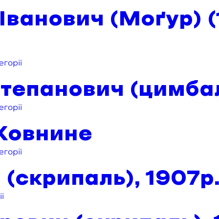
ванович (Моґур) (
егорії
епанович (цимбали)
егорії
 Жовнине
егорії
(скрипаль), 1907р.
ї