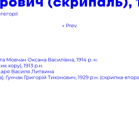
ович (скрипаль), 1
тегорії
« Prev
а Мовчан Оксана Василівна, 1914 р. н.
хору), 1913 р.н.
бзаря Василя Литвина
 Гунчак Григорій Тихонович, 1929 р.н. (скрипка-втора),