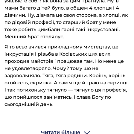
уявляєте собі? як вона за цим прагнула. Ну, в
мами багато дітей було, в общем 4 хлопця і 4
дівчини. Ну, дівчата це своя сторона, а хлопці, як
по дідовій професії, то старший брат у мене
тоже робить цимбали гарні такі інкрустовані.
Менший брат столярує.
Я то всьо вчився прикладному мистецтву, це
інкрустація і різьба в Косівських цих всих
проходив майстрів і працював там. Но мене це
не удовлетворяло. Чому? тому шо не
задовольняло. Тяга, тяга родини. Корінь, корінь
отой єсть, скрипка. А сам я ще й граю на скрипці.
І так потихоньку тягнуло — тягнуло ця професія,
шо прийшлося заніматись. І слава Богу по
сьогоднішній день.
— Але так, шоб ви у свого діда безпосередньо училися?
Читати більше