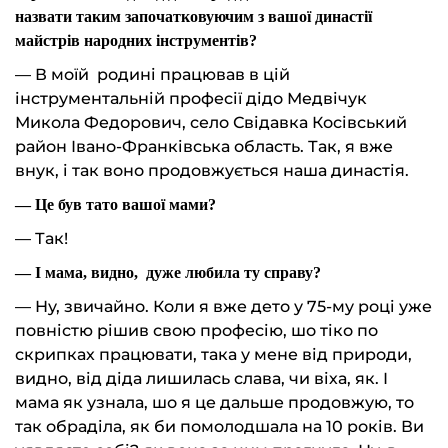
назвати таким започатковуючим з вашої династії
майстрів народних інструментів?
— В моїй родині працював в цій
інструментальній професії дідо Медвічук
Микола Федорович, село Свідавка Косівський
район Івано-Франківська область. Так, я вже
внук, і так воно продовжується наша династія.
— Це був тато вашої мами?
— Так!
— І мама, видно, дуже любила ту справу?
— Ну, звичайно. Коли я вже дето у 75-му році уже
повністю рішив свою професію, шо тіко по
скрипках працювати, така у мене від природи,
видно, від діда лишилась слава, чи віха, як. І
мама як узнала, шо я це дальше продовжую, то
так обраділа, як би помолодшала на 10 років. Ви