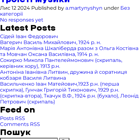
Лис 12 2024 Published by
a.martynyshyn
under
Без
категорії
No responses yet
Latest Posts
Сідей Іван Федорович
Вагерич Василь Михайлович, 1924 р. н.
Марія Антонівна Шкаліберда разом з Ольга Костівна
та Мовчан Оксана Василівна, 1914 р. н.
Сокирко Микола Пантелеймонович (скрипаль,
керівник хору), 1913 р.н.
Антоніна Іванівна Литвин, дружина й соратниця
кобзаря Василя Литвина
Васильченко Іван Матейович,1923 р.н. (перша
скрипка), Гунчак Григорій Тихонович, 1929 р.н.
(скрипка-втора), Ткачук В.Ф., 1924 р.н. (бухало), Леонід
Петрович (скрипаль)
Feed on
Posts RSS
Comments RSS
Пошук