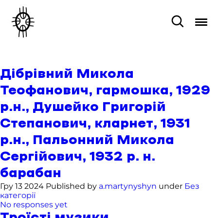
Дібрівний Микола
Теофанович, гармошка, 1929
р.н., Душейко Григорій
Степанович, кларнет, 1931
р.н., Пальонний Микола
Сергійович, 1932 р. н.
барабан
Гру 13 2024 Published by
a.martynyshyn
under
Без
категорії
No responses yet
Троїсті музики