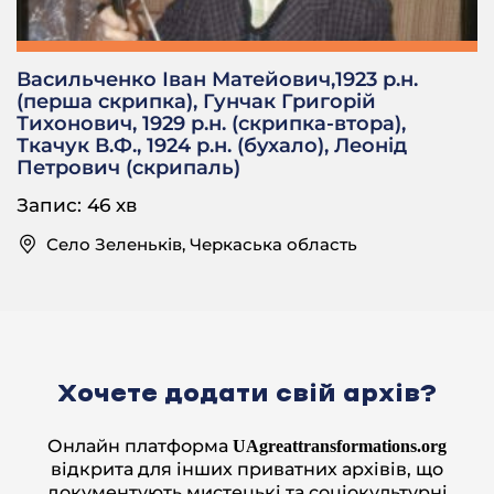
гармошку прості такі мелодії. А коли став вже
більшим, я навчивсь грати так, як грав мій
батько. Полька.
Васильченко Іван Матейович,1923 р.н.
(перша скрипка), Гунчак Григорій
ГРАЮТЬ.
Тихонович, 1929 р.н. (скрипка-втора),
Полька (танець) (соло на міні-гармошці)
[00:3
2
:
29
]
Ткачук В.Ф., 1924 р.н. (бухало), Леонід
Петрович (скрипаль)
-Яблучко
Запис: 46 хв
ГРАЄ.
Село Зеленьків, Черкаська область
Яблучко (танець) (соло на міні-
[00:3
3
:
22
]
гармошці)
Краков’як (танець) (соло на міні-
[00:3
4
:
00
]
гармошці)
– Краков’як.
Хочете додати свій архів?
-Початок війни.
Онлайн платформа
UAgreattransformations.org
ГРАЄ.
відкрита для інших приватних архівів, що
документують мистецькі та соціокультурні
Попурі популярних мелодій
[00:3
4
:
17]