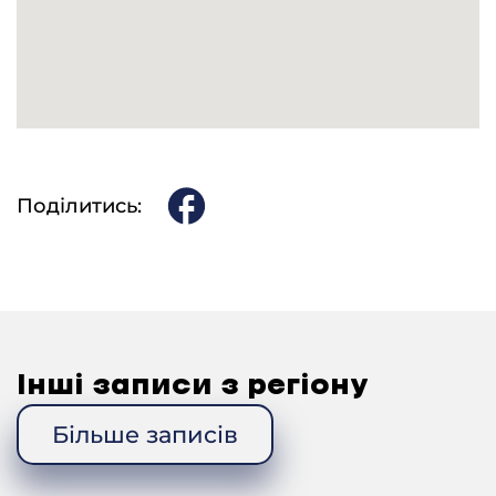
ГРАЮТЬ.
Василь (танець)
[00:
19
:
00
]
– Старинний танець “Метелиця”.
ГРАЮТЬ.
Метелиця (танець)
[00:
19
:
54
]
Поділитись:
– Український народний танець «Орлиця».
ГРАЮТЬ.
Орлиця (танець)
[00:2
0
:
53
]
– Старинний танець «Ойра».
ГРАЮТЬ.
Інші записи з регіону
Ойра (танець)
[00:2
2
:
00
]
Більше записів
– ..танець старинний, який тоже часто танцювали
на свадьбах.