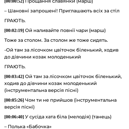
Прощання славянки (марш)
[00:00:52]
– Шановні запрошені! Приглашають всіх за стіл
ГРАЮТЬ.
Ой наливайте повнії чари (марш)
[00:0
2
:
19
]
Тоже за столом. За столом же тоже сидять.
-Ой там за лісочком цвіточок біленький, ходив
до дівчини козак молоденький
ГРАЮТЬ.
Ой там за лісочком цвіточок біленький,
[00:0
3
:
42
]
ходив до дівчини козак молоденький
(інструментальна версія пісні)
Чом ти не прийшов (інструментальна
[00:0
5
:
26
]
версія пісні)
У сусіда хата біла (мелодія) (танець)
[00:0
6
:
40
]
– Полька «Бабочка»