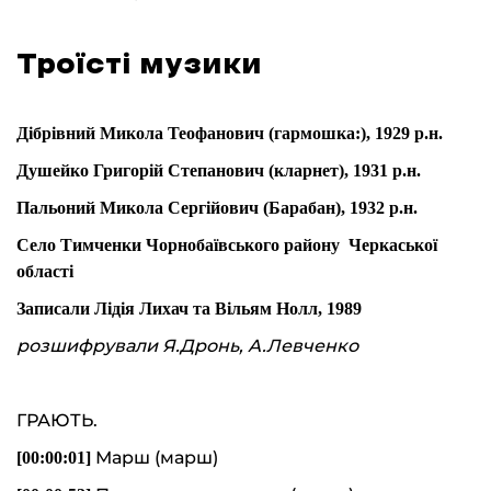
Троїсті музики
Дібрівний Микола Теофанович (гармошка:), 1929 р.н.
Душейко Григорій Степанович (кларнет), 1931 р.н.
Пальоний Микола Сергійович (Барабан), 1932 р.н.
Село Тимченки Чорнобаївського району Черкаської
області
Записали Лідія Лихач та Вільям Нолл
, 1989
розшифрували Я.Дронь, А.Левченко
ГРАЮТЬ.
Марш (марш)
[00:0
0
:
01
]