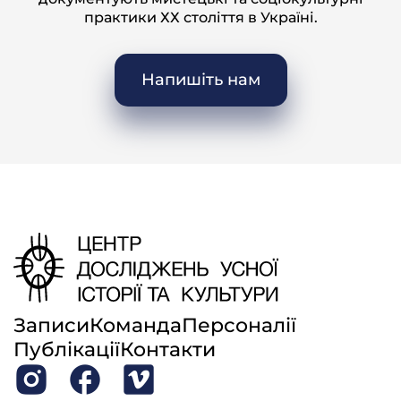
практики ХХ століття в Україні.
радянського часу (мелодії)
– Налий, мати, стакан рому, бо я їду до …
Напишіть нам
ГРАЄ.
Налий, мати, стакан рому, бо я їду до
[00:
38
:
20
]
прийому (інструментальна версія пісні)
Записи
Команда
Персоналії
Публікації
Контакти