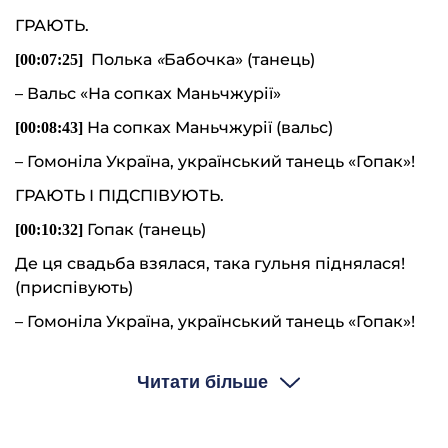
ГРАЮТЬ.
Полька
«
Бабочка» (танець)
[00:
07
:
25
]
– Вальс «На сопках Маньчжурії»
На сопках Маньчжурії (вальс)
[00:
08
:
43
]
– Гомоніла Україна, український танець «Гопак»!
ГРАЮТЬ І ПІДСПІВУЮТЬ.
Гопак (танець)
[00:1
0
:
32
]
Де ця свадьба взялася, така гульня піднялася!
(приспівують)
– Гомоніла Україна, український танець «Гопак»!
ГРАЮТЬ.
Читати більше
Гопак (танець)
[00:1
1
:
52
]
– Полька.