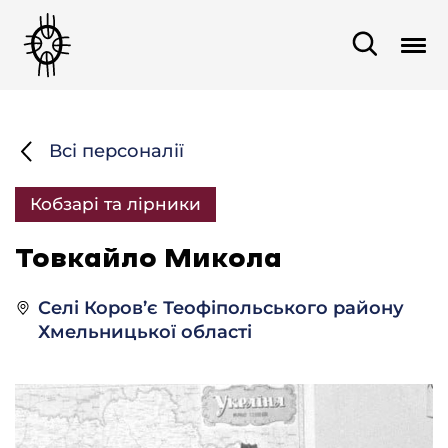
Всі персоналії
Кобзарі та лірники
Товкайло Микола
Селі Коров’є Теофіпольського району
Хмельницької області