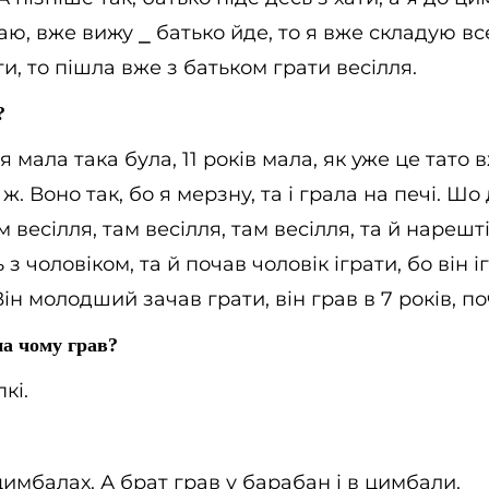
аю, вже вижу
⎯
батько йде, то я вже складую все
и, то пішла вже з батьком грати весілля.
?
я мала така була, 11 років мала, як уже це тато в
ж. Воно так, бо я мерзну, та і грала на печі. Ш
м весілля, там весілля, там весілля, та й нарешт
з чоловіком, та й почав чоловік іграти, бо він і
Він молодший зачав грати, він грав в 7 років, по
а чому грав?
кі.
цимбалах. А брат грав у барабан і в цимбали.