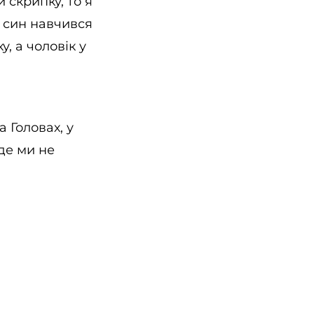
 скрипку, то я
о син навчився
у, а чоловік у
 Головах, у
 де ми не