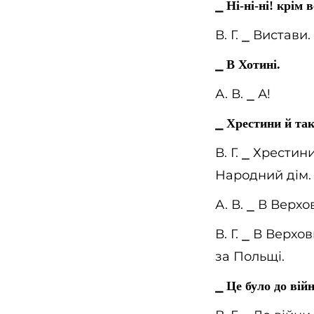
⎯
Ні-ні-ні! крім 
В. Г.
⎯
Вистави.
⎯
В Хотині.
А. В.
⎯
А!
⎯
Хрестини й так
В. Г.
⎯
Хрестини 
Народний дім.
А. В.
⎯
В Верхов
В. Г.
⎯
В Верхови
за Польщі.
⎯
Це було до вій