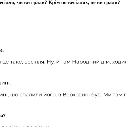
весілля, чи ви грали? Крім по весіллях, де ви грали?
е.
це таке, весілля. Ну, й там Народний дім, ходи
ині.
ні, шо спалили його, в Верховині був. Ми там г
ни?