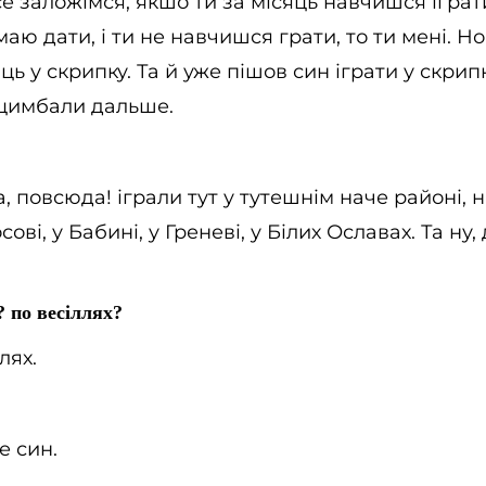
е заложімся, якшо ти за місяць навчишся іграти
 маю дати, і ти не навчишся грати, то ти мені. Н
ь у скрипку. Та й уже пішов син іграти у скрипк
 цимбали дальше.
 повсюда! іграли тут у тутешнім наче районі, на
сові, у Бабині, у Греневі, у Білих Ославах. Та ну,
? по весіллях?
лях.
е син.