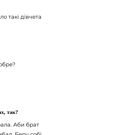
ло такі дівчета
добре?
х, так?
рала. Аби брат
мбал. Беру собі