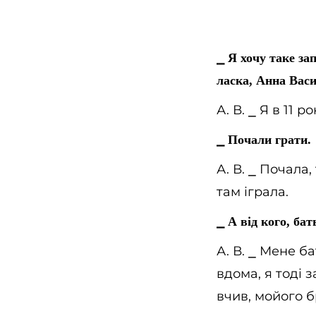
⎯
Я хочу таке зап
ласка, Анна Васи
А. В.
⎯
Я в 11 ро
⎯
Почали грати.
А. В.
⎯
Почала, т
там іграла.
⎯
А від кого, бат
А. В.
⎯
Мене бат
вдома, я тоді з
вчив, мойого б