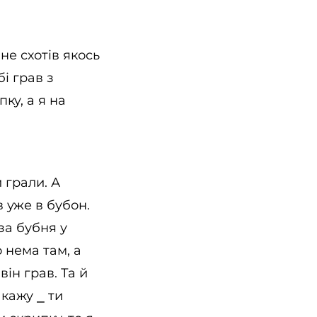
 не схотів якось
і грав з
ку, а я на
 грали. А
в уже в бубон.
за бубня у
о нема там, а
він грав. Та й
я кажу
⎯
ти