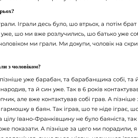
рьох?
рали. Іграли десь було, шо втрьох, а потім брат
ак уже, шо ми вже розлучились, шо батько уже соб
 чоловіком ми грали. Ми докупи, чоловік на скрип
али з чоловіком?
 пізніше уже барабан, та барабанщика собі, та й
 народив, та й син уже. Так в 6 років контактува
чик, але вже контактував собі грав. А пізніше 
гармошку в баян. Так іграв, шо те ніде іграє, ш
а цілу Івано-Франківщину не було баяніста, так 
може показати. А пізніше за цего ми порадили, 