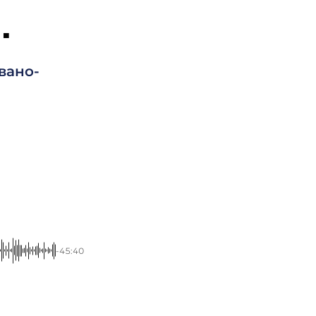
.
вано-
-45:40