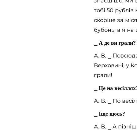
знаєш шо, ми с
тобі 50 рублів
скорше за місяц
бубонь, а я на
⎯
А де ви грали?
А. В.
⎯
Повсюда,
Верховині, у Ко
грали!
⎯
Це на весіллях
А. В.
⎯
По весіл
⎯
Іще щось?
А. В.
⎯
А пізніш