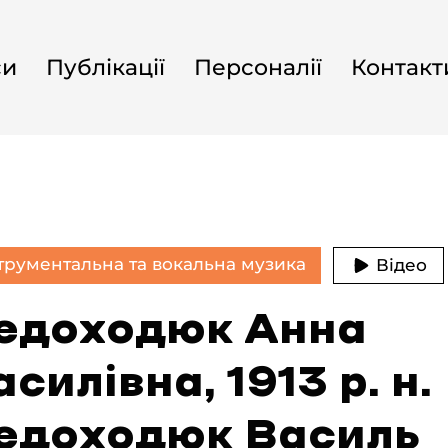
си
Публікації
Персоналії
Контакт
трументальна та вокальна музика
Відео
едоходюк Анна
силівна, 1913 р. н.
едоходюк Василь