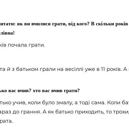
итати: як ви вчилися грати, від кого? В скільки років
лівна!
ків почала грати.
а й з батьком грали на весіллі уже в 11 років. А
ько вас вчив? хто вас вчив грати?
ько учив, коли було змалу, а тоді сама. Коли б
араз до грання. А як батько приходить, то трохи
рата.