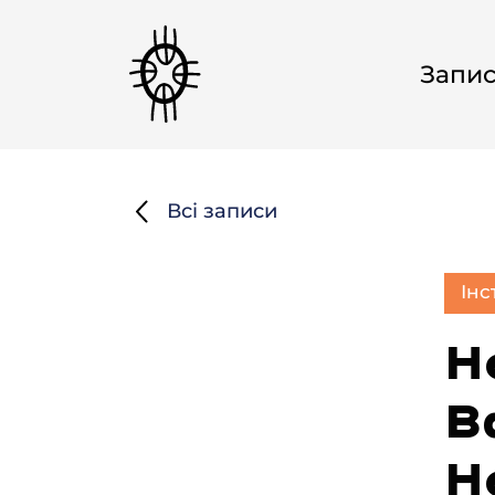
Запи
Всі записи
Інс
Н
Ва
Н