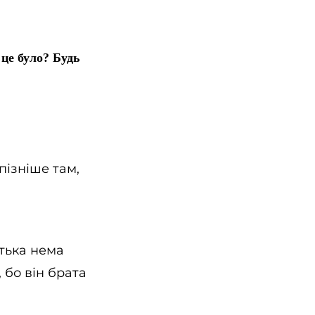
 це було? Будь
 пізніше там,
атька нема
, бо він брата