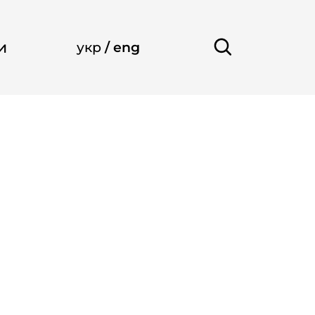
и
укр
/
eng