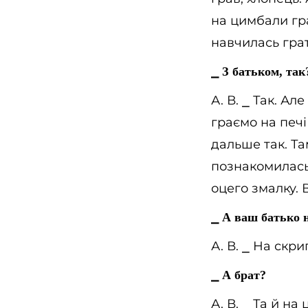
на цимбали гр
навчилась грат
⎯
З батьком, так
А. В.
⎯
Так. Але 
граємо на печі 
дальше так. Та
познакомилась 
оцего змалку. 
⎯
А ваш батько н
А. В.
⎯
На скрип
⎯
А брат?
А. В.
⎯
Та й на 