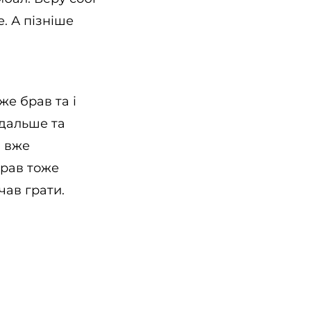
. А пізніше
же брав та і
о дальше та
і вже
грав тоже
чав грати.