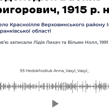
ригорович, 1915 р. н
ело Красноїлля Верховинського району І
ранківської області
рв’ю записали Лідія Лихач та Вільям Нолл, 1991
93 Hedokhodiuk Anna_Vasyl_Vasyl_