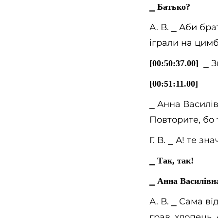
⎯
Батько?
А. В.
⎯
Аби брат
іграли на цимб
⎯
З
[00:50:37.00]
[00:51:11.00]
⎯
Анна Василівн
Повторите, бо 
Г. В.
⎯
А! те зна
⎯
Так, так!
⎯
Анна Василівна,
А. В.
⎯
Сама від
грав, хлопець. 