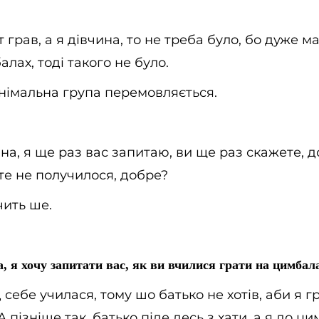
 грав, а я дівчина, то не треба було, бо дуже ма
алах, тоді такого не було.
німальна група перемовляється.
а, я ще раз вас запитаю, ви ще раз скажете, 
те не получилося, добре?
чить ше.
 я хочу запитати вас, як ви вчилися грати на цимбала
 себе училася, тому шо батько не хотів, аби я г
А пізніше так, батько піде десь з хати, а я до ци