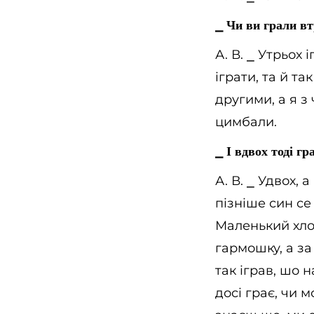
⎯
Чи ви грали вт
А. В.
⎯
Утрьох іг
іграти, та й т
другими, а я з
цимбали.
⎯
І вдвох тоді гр
А. В.
⎯
Удвох, а
пізніше син се
Маленький хлоп
гармошку, а за 
так іграв, шо н
досі грає, чи 