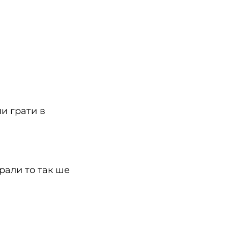
ли грати в
рали то так ше