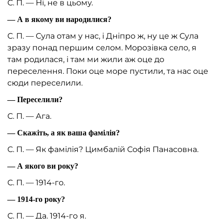
С. П. — Ні, не в цьому.
— А в якому ви народилися?
С. П. — Сула отам у нас, і Дніпро ж, ну це ж Сула
зразу понад першим селом. Морозівка село, я
там родилася, і там ми жили аж оце до
переселення. Поки оце море пустили, та нас оце
сюди переселили.
— Переселили?
С. П. — Ага.
— Скажіть, а як ваша фамілія?
С. П. — Як фамілія? Цимбалій Софія Панасовна.
— А якого ви року?
С. П. — 1914-го.
— 1914-го року?
С. П. — Да. 1914-го я.