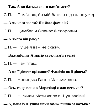
— Так. А ви батька свого пам’ятаєте?
С. П. — Пам’ятаю, бо мій батько під голод умер.
— А як його звали? Як його фамілія?
С. П. — Цимбалій Опанас Федорович.
— А якого він року?
С. П. — Ну це я вам не скажу.
— Вже забули? А матір свою пам’ятаєте?
С. П. — Пам’ятаю.
— А як її дівоче прізвище? Фамілія як її дівоча?
С. П. — Новицька Ганна Максимовна.
— Ось, то це вони в Морозівці жили весь час?
С. П. — Ні, жили. Мати жила в Шушвалівці.
— А, вона із Шушвалівки заміж пішла за батька?