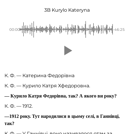
3B Kurylo Kateryna
00:00
-46:25
К. Ф. — Катерина Федорівна
К. Ф. — Курило Катря Хфедоровна.
— Курило Катря Федорівна, так? А якого ви року?
К. Ф. — 1912.
—1912 року. Тут народилися в цьому селі, в Ганнівці,
так?
К. Ф. — У Ганнівці, воно називалося отам за