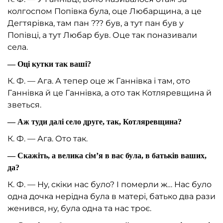
колгоспом Попівка була, оце Любарщина, а це
Дегтярівка, там пан
???
був, а тут пан був у
Попівці, а тут Любар був. Оце так поназивали
села.
— Оці кутки так ваші?
К. Ф. — Ага. А тепер оце ж Ганнівка і там, ото
Ганнівка й це Ганнівка, а ото так Котляревщина й
зветься.
— Аж туди далі село друге, так, Котляревщина?
К. Ф. — Ага. Ото так.
— Скажіть, а велика сім’я в вас була, в батьків ваших,
да?
К. Ф. — Ну, скіки нас було? І померли ж… Нас було
одна дочка нерідна була в матері, батько два рази
женився, ну, була одна та нас троє.