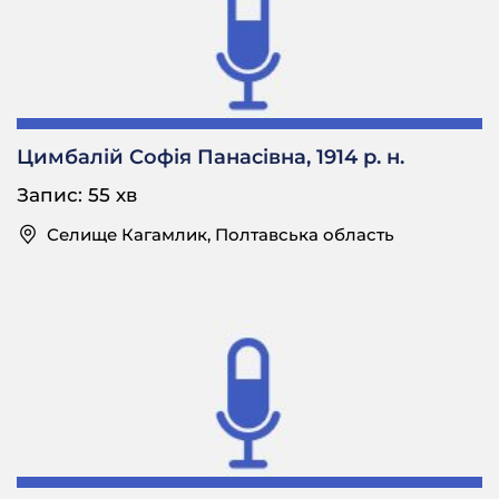
попривозили все, всі уже такі, другий, шо як
стане, то такий, як учитель буде, а школи не було
ж.
— Це після війни було чи ще аж до колективізації?
К. Ф. — Та це ще зразу.
Цимбалій Софія Панасівна, 1914 р. н.
— Ще зразу, ще до колгоспів ще?
Запис: 55 хв
К. Ф. — Воно було тоді була, знаю шо мати їздила
до батька, отака, як оце тепер робиться, шо нема
Селище Кагамлик, Полтавська область
ж хазяїна, то і тоді таке було.
… а 1933-й, той дав людям, скіки людей померло…
— Дуже багато в вас померло?
К. Ф. — Ага, то ми вже ж бігали на роботу, уже
батька в нас не було, вмер, от, а сама мати.
— А батько вмер коли в вас?
К. Ф. — В
???
годах. А мати ж уже ж з нами, то