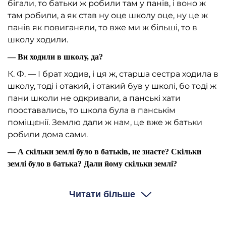
бігали, то батьки ж робили там у панів, і воно ж
там робили, а як став ну оце школу оце, ну це ж
панів як повиганяли, то вже ми ж більші, то в
школу ходили.
— Ви ходили в школу, да?
К. Ф. — І брат ходив, і ця ж, старша сестра ходила в
школу, тоді і отакий, і отакий був у школі, бо тоді ж
пани школи не одкривали, а панські хати
пооставались, то школа була в панськім
поміщєнії. Землю дали ж нам, це вже ж батьки
робили дома сами.
— А скільки землі було в батьків, не знаєте? Скільки
землі було в батька? Дали йому скільки землі?
К. Ф. — Ну по сім’ї ж давали, як у кого більша сім’я
— більше давали, як менша — менше давали. Як
Читати більше
поросли отам сини, треба ж женить їх, то те… оце
ж