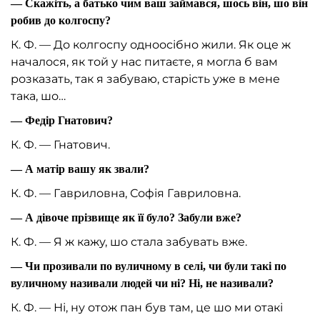
— Скажіть, а батько чим ваш займався, шось він, шо він
робив до колгоспу?
К. Ф. — До колгоспу одноосібно жили. Як оце ж
началося, як той у нас питаєте, я могла б вам
розказать, так я забуваю, старість уже в мене
така, шо…
— Федір Гнатович?
К. Ф. — Гнатович.
— А матір вашу як звали?
К. Ф. — Гавриловна, Софія Гавриловна.
— А дівоче прізвище як її було? Забули вже?
К. Ф. — Я ж кажу, шо стала забувать вже.
— Чи прозивали по вуличному в селі, чи були такі по
вуличному називали людей чи ні? Ні, не називали?
К. Ф. — Ні, ну отож пан був там, це шо ми отакі