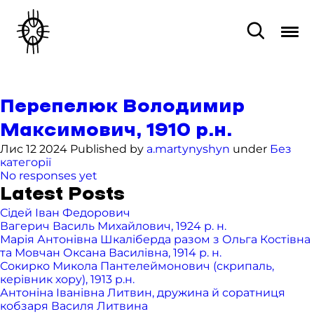
Перепелюк Володимир
Максимович, 1910 р.н.
Лис 12 2024 Published by
a.martynyshyn
under
Без
категорії
No responses yet
Latest Posts
Сідей Іван Федорович
Вагерич Василь Михайлович, 1924 р. н.
Марія Антонівна Шкаліберда разом з Ольга Костівна
та Мовчан Оксана Василівна, 1914 р. н.
Сокирко Микола Пантелеймонович (скрипаль,
керівник хору), 1913 р.н.
Антоніна Іванівна Литвин, дружина й соратниця
кобзаря Василя Литвина