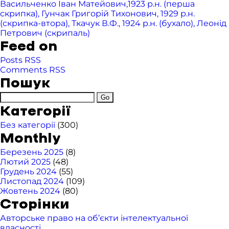
Васильченко Іван Матейович,1923 р.н. (перша
скрипка), Гунчак Григорій Тихонович, 1929 р.н.
(скрипка-втора), Ткачук В.Ф., 1924 р.н. (бухало), Леонід
Петрович (скрипаль)
Feed on
Posts RSS
Comments RSS
Пошук
Категорії
Без категорії
(300)
Monthly
Березень 2025
(8)
Лютий 2025
(48)
Грудень 2024
(55)
Листопад 2024
(109)
Жовтень 2024
(80)
Сторінки
Авторське право на об’єкти інтелектуальної
власності