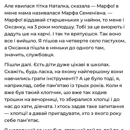
Але явилася тітка Наталка, сказала — Марфо! в
мене мама називалася Марфа Семенівна. —
Марфо! віддавай старшеньких у найми, то мене і
Оксанку, на 3 роки молодшу. Тобі за це виорють і
дадуть ше на харчі. І так ти врятуєшся. Так воно
все і вийшло. Я пішов на четверте село пастухом,
а Оксанка пішла в няньки до одного там,
значить, службовця.
Пішли далі. Єсть діти дуже цікаві в школах.
Скажіть, будь ласка, на якому найпершому вони
навчились грати інструменті? А це було тоді, я,
наприклад, себе пам’ятаю із трьох років. Коли я
вже був такий хлопчик, шо вже так ходив
трошки на вечорниці, то збиралися хлопці і до
нас до хати, дівчата. І хтось задав таке запитання
— хлопці! а давай пригадувати, хто з якого року
себе пам’ятає.