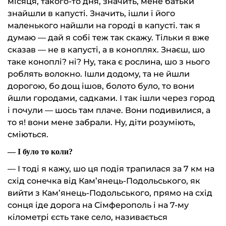
місяця, такого-то дня, значить, мене батьки
знайшли в капусті. Значить, ішли і його
маленького найшли на городі в капусті. так я
думаю — дай я собі теж так скажу. Тільки я вже
сказав — не в капусті, а в коноплях. Знаєш, шо
таке коноплі? ні? Ну, така є рослина, шо з нього
роблять волокно. Ішли додому, та не йшли
дорогою, бо дощ ішов, болото було, то вони
йшли городами, садками. І так ішли через город
і почули — шось там плаче. Вони подивилися, а
то я! вони мене забрали. Ну, діти розуміють,
сміються.
— І було то коли?
— І тоді я кажу, шо ця подія трапилася за 7 км на
схід сонечка від Кам’янець-Подольського, як
вийти з Кам’янець-Подольського, прямо на схід
сонця іде дорога на Сімферополь і на 7-му
кілометрі єсть таке село, називається