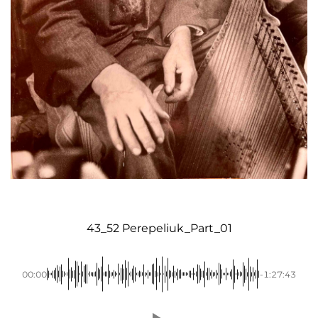
43_52 Perepeliuk_Part_01
00:00
-1:27:43