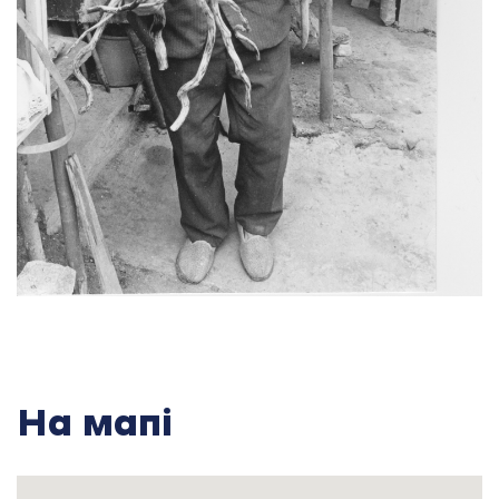
співали в небі, а я, це мій перший інструмент.
А коли я пішов у найми, коли мені вже було 12
років, попалися люди, я пішов худенький такий,
світився. Голодний, ми на бур’янах паслися з
телятами разом. Виявилися хороші дуже
господарі, не жаліли їсти. А мама просила —
Володю, синочок, старайся! ну так старайся, на
колінах, зубами чіпляйся, а все роби, шо тобі
будуть казати, шоб тебе не відправили. Бо вже
тоді пропадем. І я це зрозумів, от.
Ну, але мені так не прийшлося робити, як мама
казала. А саме головне, шо господарі були добрі,
вони не жаліли нічого, всі харчі були відкриті.
Шо хочеш! Раз було до смішного дійшло. Баба
Тетяна каже — Володю! в середу і п’ятницю не
На мапі
пий сметану, бо то, каже, гріх. А самі пішли на
роботу. Мені, як на біду, захотілося сметани, і я
ото напився. Приходю вже додому, та й шось