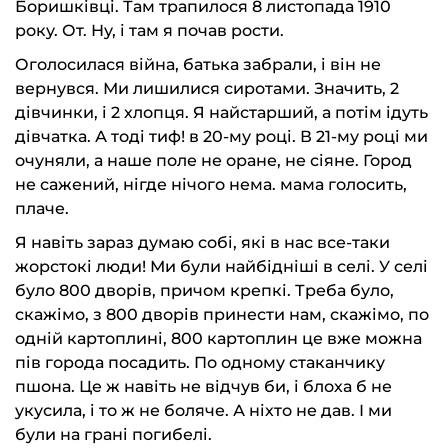
Боришківці. Там трапилося 8 листопада 1910
року. От. Ну, і там я почав рости.
Оголосилася війна, батька забрали, і він не
вернувся. Ми лишилися сиротами. Значить, 2
дівчинки, і 2 хлопця. Я найстарший, а потім ідуть
дівчатка. А тоді тиф! в 20-му році. В 21-му році ми
очуняли, а наше поле не оране, не сіяне. Город
не сажений, нігде нічого нема. мама голосить,
плаче.
Я навіть зараз думаю собі, які в нас все-таки
жорстокі люди! Ми були найбідніші в селі. У селі
було 800 дворів, причом крепкі. Треба було,
скажімо, з 800 дворів принести нам, скажімо, по
одній картоплині, 800 картоплин це вже можна
пів города посадить. По одному стаканчику
пшона. Це ж навіть не відчув би, і блоха б не
укусила, і то ж не боляче. А ніхто не дав. І ми
були на грані погибелі.