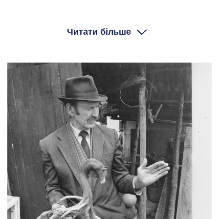
Значить, зібрали мене, торбинку мати пошила,
дала шось їсти. І от Іван мене виводить в поле.
Читати більше
Іде цей шлях на Кам’янець-Подільський
широкий, він мені каже — Осюди, Володю, не
будеш пускати, бо тут вареники ростуть, це
пшениця. Сюди, каже, не будеш пускати, бо тут
гречана кашка росте, яку ти дуже любиш. Сюди
теж не будеш пускати, бо тут росте мамаличка
ця, шо ти дуже любиш, кукуруза значить. Сюди
ти не будеш пускати, бо тут цукерочки ростуть, а
там буряки. А тільки по дорозі!
А шоб тобі не було скучно, то я тобі дарую свого
ножика кишенькового. І от я тобі зараз покажу,
як робити з кукурудзи скрипачки, і собі будеш
робити скрипачки. І будеш на них собі грати, і
буде веселіше. Ось і мій перший інструмент. То я
так собі за телятками ходив, і ото жайворонки