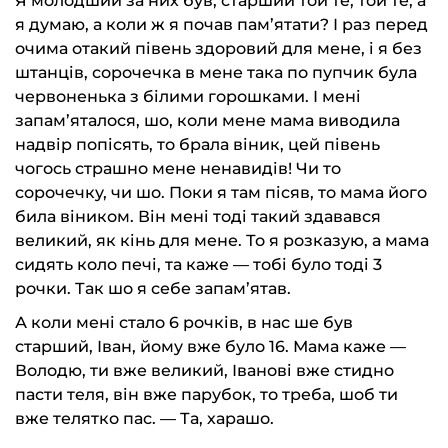
Я молодший за них був, старший той те, той те, а
я думаю, а коли ж я почав пам’ятати? І раз перед
очима отакий півень здоровий для мене, і я без
штанців, сорочечка в мене така по пупчик була
червоненька з білими горошками. І мені
запам’яталося, шо, коли мене мама виводила
надвір попісять, то брала віник, цей півень
чогось страшно мене ненавидів! Чи то
сорочечку, чи шо. Поки я там пісяв, то мама його
била віником. Він мені тоді такий здавався
великий, як кінь для мене. То я розказую, а мама
сидять коло печі, та каже — тобі було тоді 3
рочки. Так шо я себе запам’ятав.
А коли мені стало 6 рочків, в нас ше був
старший, Іван, йому вже було 16. Мама каже —
Володю, ти вже великий, Іванові вже стидно
пасти теля, він вже парубок, то треба, шоб ти
вже телятко пас. — Та, харашо.