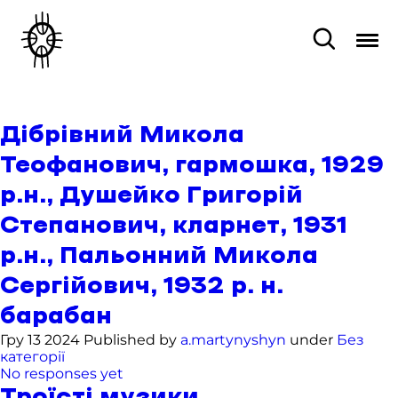
Дібрівний Микола
Теофанович, гармошка, 1929
р.н., Душейко Григорій
Степанович, кларнет, 1931
р.н., Пальонний Микола
Сергійович, 1932 р. н.
барабан
Гру 13 2024 Published by
a.martynyshyn
under
Без
категорії
No responses yet
Троїсті музики