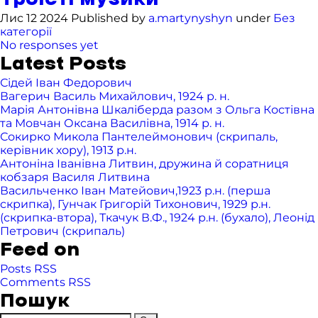
Лис 12 2024 Published by
a.martynyshyn
under
Без
категорії
No responses yet
Latest Posts
Сідей Іван Федорович
Вагерич Василь Михайлович, 1924 р. н.
Марія Антонівна Шкаліберда разом з Ольга Костівна
та Мовчан Оксана Василівна, 1914 р. н.
Сокирко Микола Пантелеймонович (скрипаль,
керівник хору), 1913 р.н.
Антоніна Іванівна Литвин, дружина й соратниця
кобзаря Василя Литвина
Васильченко Іван Матейович,1923 р.н. (перша
скрипка), Гунчак Григорій Тихонович, 1929 р.н.
(скрипка-втора), Ткачук В.Ф., 1924 р.н. (бухало), Леонід
Петрович (скрипаль)
Feed on
Posts RSS
Comments RSS
Пошук