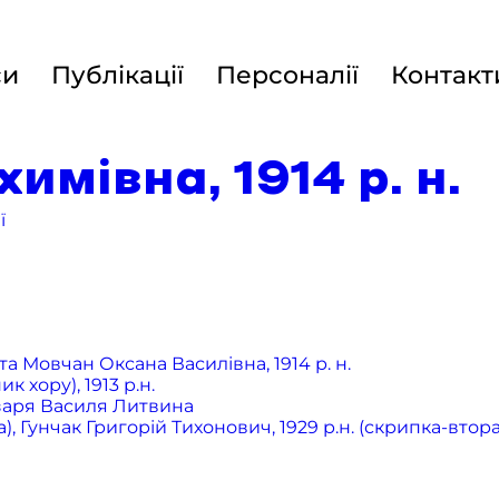
си
Публікації
Персоналії
Контакт
мівна, 1914 р. н.
ї
а Мовчан Оксана Василівна, 1914 р. н.
хору), 1913 р.н.
бзаря Василя Литвина
 Гунчак Григорій Тихонович, 1929 р.н. (скрипка-втора),