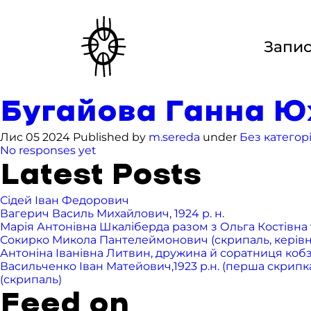
Запи
Бугайова Ганна Юхи
Лис 05 2024 Published by
m.sereda
under
Без категорі
No responses yet
Latest Posts
Сідей Іван Федорович
Вагерич Василь Михайлович, 1924 р. н.
Марія Антонівна Шкаліберда разом з Ольга Костівна т
Сокирко Микола Пантелеймонович (скрипаль, керівник 
Антоніна Іванівна Литвин, дружина й соратниця ко
Васильченко Іван Матейович,1923 р.н. (перша скрипка),
(скрипаль)
Feed on