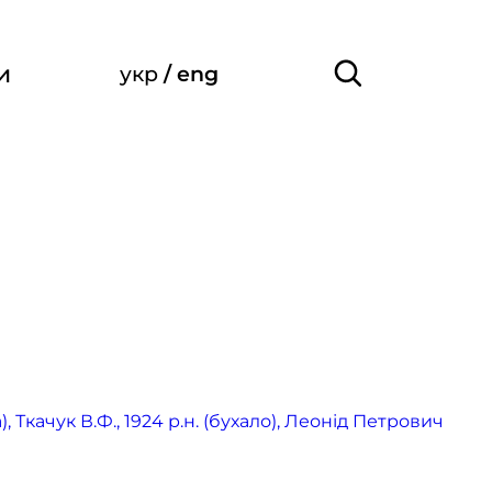
и
укр
/
eng
 Ткачук В.Ф., 1924 р.н. (бухало), Леонід Петрович