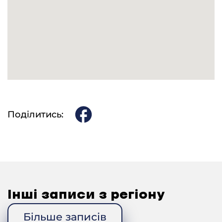
— А де тоді гроші брали, щоб одежу купити? до
революції, ще тоді. До колективізації
.
— Так же ж тоді держали і корови, і коні держали.
Беруть там мішок зерна, продадуть, на юпки нам
понабирають.
— А де продадуть?
— На базарі, їздили продавать.
— А сорочки вже ви самі робили?
Поділитись:
— Самі робили, пряли ж.
— Ви ще пряли?
— Пряли. Пряла й вишивала. Боже сохрани! Шпулі
напрядуть, та ноччю і дньом шпулі пряли.
— Чи ви також ткали?
Інші записи з регіону
— Мама вже ткала. Ми пряли, а вони ткали, білили
його. А модістки, а модистка шила нам кофтинки, юпки.
Більше записів