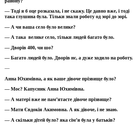
району?
— Тоді я б оце розказала, і не скажу. Це давно вже, і тоді
така глушина була. Тільки знали роботу од зорі до зорі.
— А чи ваша село було велике?
— А така велике село, тільки людей багато було.
— Дворів 400, чи шо?
— Багато людей було. Дворів нє, а дуже ходило на роботу.
—
Анна Юхимівна, а як ваше дівоче прізвище було?
— Моє? Капусник Анна Юхимівна.
— А матері вже не пам’ятаєте дівоче прізвище?
— Мати Євдокія Акимовна. А як дівоче, і не знаю.
— А скільки дітей було? яка сім’я була у батьків?
— Ну, в мами було дітей в батька шестеро, два сина і 4
дочки.