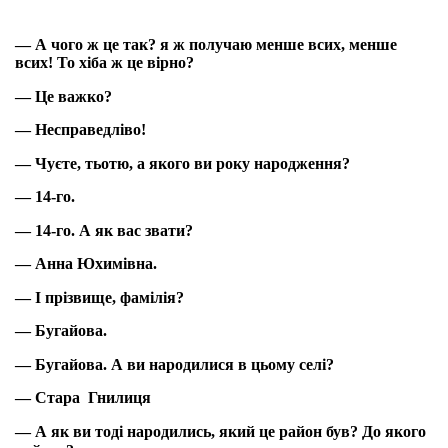
— А чого ж це так? я ж получаю менше всих, менше
всих! То хіба ж це вірно?
— Це важко?
— Несправедліво!
— Чуєте, тьотю, а якого ви року народження?
— 14-го.
— 14-го. А як вас звати?
— Анна Юхимівна.
— І прізвище, фамілія?
— Бугайова.
— Бугайова. А ви народилися в цьому селі?
— Стара Гнилиця
— А як ви тоді народились, який це район був? До якого