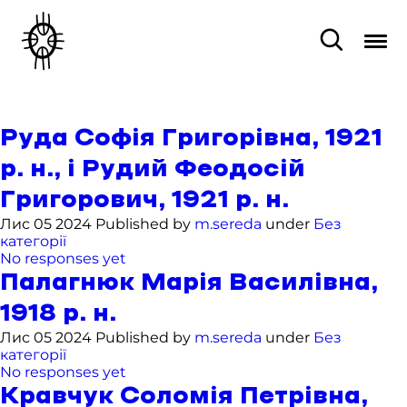
Руда Софія Григорівна, 1921
р. н., і Рудий Феодосій
Григорович, 1921 р. н.
Лис 05 2024 Published by
m.sereda
under
Без
категорії
No responses yet
Палагнюк Марія Василівна,
1918 р. н.
Лис 05 2024 Published by
m.sereda
under
Без
категорії
No responses yet
Кравчук Соломія Петрівна,