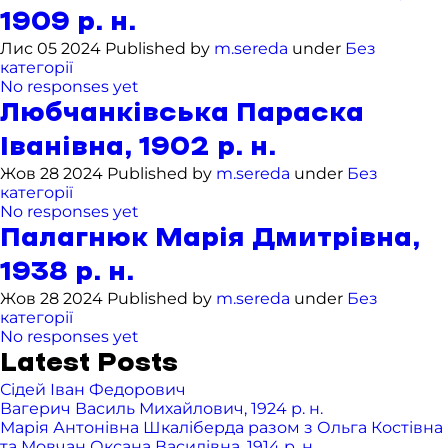
1909 р. н.
Лис 05 2024 Published by
m.sereda
under
Без
категорії
No responses yet
Любчанківська Параска
Іванівна, 1902 р. н.
Жов 28 2024 Published by
m.sereda
under
Без
категорії
No responses yet
Палагнюк Марія Дмитрівна,
1938 р. н.
Жов 28 2024 Published by
m.sereda
under
Без
категорії
No responses yet
Latest Posts
Сідей Іван Федорович
Вагерич Василь Михайлович, 1924 р. н.
Марія Антонівна Шкаліберда разом з Ольга Костівна
та Мовчан Оксана Василівна, 1914 р. н.