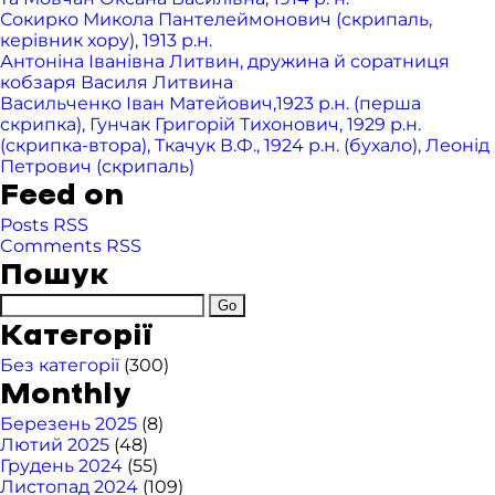
Сокирко Микола Пантелеймонович (скрипаль,
керівник хору), 1913 р.н.
Антоніна Іванівна Литвин, дружина й соратниця
кобзаря Василя Литвина
Васильченко Іван Матейович,1923 р.н. (перша
скрипка), Гунчак Григорій Тихонович, 1929 р.н.
(скрипка-втора), Ткачук В.Ф., 1924 р.н. (бухало), Леонід
Петрович (скрипаль)
Feed on
Posts RSS
Comments RSS
Пошук
Категорії
Без категорії
(300)
Monthly
Березень 2025
(8)
Лютий 2025
(48)
Грудень 2024
(55)
Листопад 2024
(109)