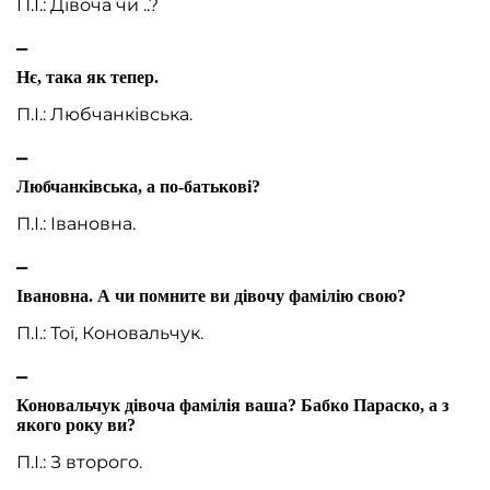
П.І.: Дівоча чи ..?
⎯
Нє, така як тепер.
П.І.: Любчанківська.
⎯
Любчанківська, а по-батькові?
П.І.: Івановна.
⎯
Івановна. А чи помните ви дівочу фамілію свою?
П.І.: Тої, Коновальчук.
⎯
Коновальчук дівоча фамілія ваша? Бабко Параско, а з
якого року ви?
П.І.: З второго.