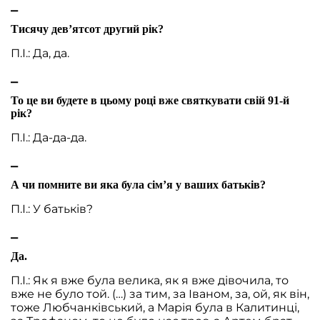
⎯
Тисячу дев’ятсот другий рік?
П.І.: Да, да.
⎯
То це ви будете в цьому році вже святкувати свій 91-й
рік?
П.І.: Да-да-да.
⎯
А чи помните ви яка була сім’я у ваших батьків?
П.І.: У батьків?
⎯
Да.
П.І.: Як я вже була велика, як я вже дівочила, то
вже не було той. (…) за тим, за Іваном, за, ой, як він,
тоже Любчанківський, а Марія була в Калитинці,