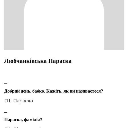
Любчанківська Параска
⎯
Добрий день, бабко. Кажіть, як ви називаєтеся?
П.І.: Параска.
⎯
Параска, фамілія?