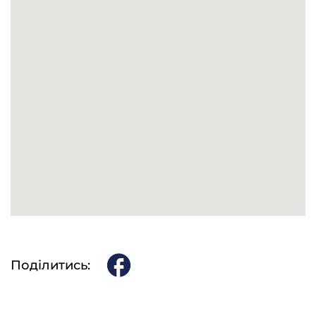
⎯
Ага. А бабки? Чи помните ви чи нє?
П.І.: Нє, нє.
⎯
Не помните?
П.І.: Бабки не помню.
⎯
Ви бабки вообще не помните своєї?
П.І.: Не помню, нє.
⎯
А тоді, як ви дівували, як дівчата віддавалися, чи
вони мали брати фамілію чоловіка?
Поділитись:
П.І.: Брали, брали.
⎯