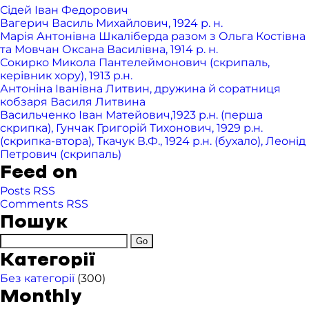
Сідей Іван Федорович
Вагерич Василь Михайлович, 1924 р. н.
Марія Антонівна Шкаліберда разом з Ольга Костівна
та Мовчан Оксана Василівна, 1914 р. н.
Сокирко Микола Пантелеймонович (скрипаль,
керівник хору), 1913 р.н.
Антоніна Іванівна Литвин, дружина й соратниця
кобзаря Василя Литвина
Васильченко Іван Матейович,1923 р.н. (перша
скрипка), Гунчак Григорій Тихонович, 1929 р.н.
(скрипка-втора), Ткачук В.Ф., 1924 р.н. (бухало), Леонід
Петрович (скрипаль)
Feed on
Posts RSS
Comments RSS
Пошук
Категорії
Без категорії
(300)
Monthly