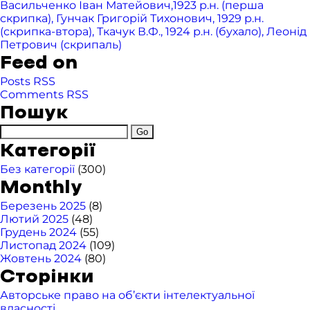
Васильченко Іван Матейович,1923 р.н. (перша
скрипка), Гунчак Григорій Тихонович, 1929 р.н.
(скрипка-втора), Ткачук В.Ф., 1924 р.н. (бухало), Леонід
Петрович (скрипаль)
Feed on
Posts RSS
Comments RSS
Пошук
Категорії
Без категорії
(300)
Monthly
Березень 2025
(8)
Лютий 2025
(48)
Грудень 2024
(55)
Листопад 2024
(109)
Жовтень 2024
(80)
Сторінки
Авторське право на об’єкти інтелектуальної
власності