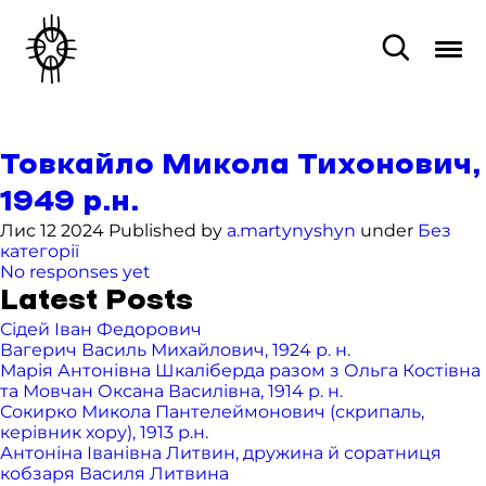
Товкайло Микола Тихонович,
1949 р.н.
Лис 12 2024 Published by
a.martynyshyn
under
Без
категорії
No responses yet
Latest Posts
Сідей Іван Федорович
Вагерич Василь Михайлович, 1924 р. н.
Марія Антонівна Шкаліберда разом з Ольга Костівна
та Мовчан Оксана Василівна, 1914 р. н.
Сокирко Микола Пантелеймонович (скрипаль,
керівник хору), 1913 р.н.
Антоніна Іванівна Литвин, дружина й соратниця
кобзаря Василя Литвина