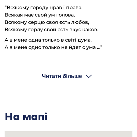
“Всякому городу нрав і права,
Всякая має свой ум голова,
Всякому серцю своя єсть любов,
Всякому горлу свой єсть вкус каков.
А в мене одна только в світі дума,
А в мене одно только не йдет с ума …”
— Ну, іще одна пісня, теж Сковорода “Ой, пташко
жовтобока”.
Читати більше
ГРАЄ, СПІВАЄ.
[00:23:07.00]
“Ой ти, пташко жовтобоко,
На мапі
Не клади гнізда високо,
А клади на низькій травці,