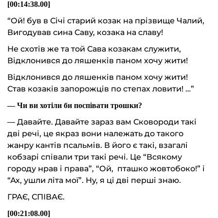
[00:14:38.00]
“Ой! був в Січі старий козак на прізвище Чалий,
Вигодував сина Саву, козака на славу!
Не схотів же та той Сава козакам служити,
Відклонився до ляшенків паном хочу жити!
Відклонився до ляшенків паном хочу жити!
Став козаків запорожців по степах ловити! …”
— Чи ви хотіли би поспівати трошки?
— Давайте. Давайте зараз вам Сковороди такі
дві речі, це якраз вони належать до такого
жанру кантів псальмів. В його є такі, взагалі
кобзарі співали три такі речі. Це “Всякому
городу нрав і права”, “Ой, пташко жовтобоко!” і
“Ах, ушли літа мої”. Ну, я ці дві перші знаю.
ГРАЄ, СПІВАЄ.
[00:21:08.00]