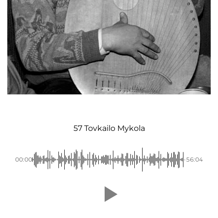
57 Tovkailo Mykola
00:00
-56:04