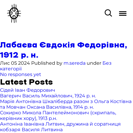
Лабаєва Євдокія Федорівна,
1912 р. н.
Лис 05 2024 Published by
m.sereda
under
Без
категорії
No responses yet
Latest Posts
Сідей Іван Федорович
Вагерич Василь Михайлович, 1924 р. н.
Марія Антонівна Шкаліберда разом з Ольга Костівна
та Мовчан Оксана Василівна, 1914 р. н.
Сокирко Микола Пантелеймонович (скрипаль,
керівник хору), 1913 р.н.
Антоніна Іванівна Литвин, дружина й соратниця
кобзаря Василя Литвина