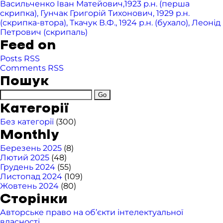
Васильченко Іван Матейович,1923 р.н. (перша
скрипка), Гунчак Григорій Тихонович, 1929 р.н.
(скрипка-втора), Ткачук В.Ф., 1924 р.н. (бухало), Леонід
Петрович (скрипаль)
Feed on
Posts RSS
Comments RSS
Пошук
Категорії
Без категорії
(300)
Monthly
Березень 2025
(8)
Лютий 2025
(48)
Грудень 2024
(55)
Листопад 2024
(109)
Жовтень 2024
(80)
Сторінки
Авторське право на об’єкти інтелектуальної
власності