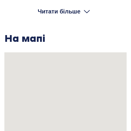
А як її звали?
Читати більше
Є.Ф.: … мамі було, мені було шість років як вона
умерла.
⎯
На мапі
Так? А як її звали?
Є.Ф.: Гафія.
⎯
Так? А чи пам’ятаєте ви свою бабусю?
Є.Ф.: Ні, ні. Я мало помню… бабусь вобще не
помню.
⎯
Не помните, да?
Є.Ф.: Нє… Батька Єфрем звали, а це вже мене
перейменували, вже Фьодоровна. Оце
документи во время войни затірялися, писали со