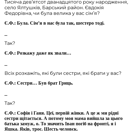
Тисяча дев’ятсот дванадцятого року народження,
село Ялтушків, Барський район. Євдокія
Федорівна, чи була велика у вас сім’я?
Є.Ф.: Була. Сім’я в нас була так, шестеро тоді.
⎯
Так?
Є.Ф.: Розкажу даже як звали…
⎯
Всіх розкажіть, які були сестри, які брати у вас?
Є.Ф.: Сестри… Був брат Гриць.
⎯
Так?
Є.Ф.: Софія і Ганя. Цеї, первій жінки. А це ж ми рідні
сестри щітається. А потому моя мама вийшла за цього
батька замуж, о. То значить Іван погіб на фронті, я і
Яшка. Яків, троє. Шесть человєк.