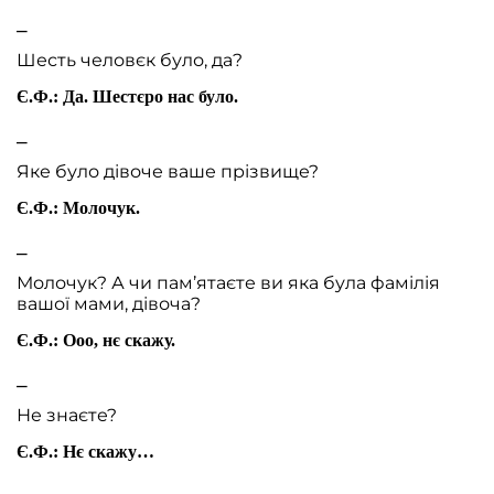
⎯
Шесть человєк було, да?
Є.Ф.: Да. Шестєро нас було.
⎯
Яке було дівоче ваше прізвище?
Є.Ф.: Молочук.
⎯
Молочук? А чи пам’ятаєте ви яка була фамілія
вашої мами, дівоча?
Є.Ф.: Ооо, нє скажу.
⎯
Не знаєте?
Є.Ф.: Нє скажу…
⎯