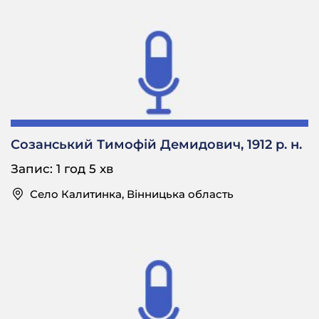
Хазяйство вони не вели як наші, сільські?
Є.Ф.: Нє-нє-нє. Вони мали крамнички, часні
лавочки, таке січас роблять.
⎯
Ага.
Є.Ф.: Вони в торговлю більше.
⎯
Созанський Тимофій Демидович, 1912 р. н.
Ясно.
Запис: 1 год 5 хв
Є.Ф.: Торговлю, вони работали…
Село Калитинка, Вінницька область
⎯
Євдокія Єфремівна, а скільки ви років прожили
ялтушкою?
Є.Ф.: До… Скільки я прожила? Я тридцятого теж
виїхала.
⎯