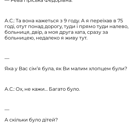
— Рева Пріська Федорівна.
А.С.: Та вона кажеться з 9 году. А я переїхав в 75
годі, отут понад дорогу, туди і прямо туди налево,
больниця, двір, а моя друга хата, сразу за
больницею, недалеко я живу тут.
—
Яка у Вас сім’я була, як Ви малим хлопцем були?
А.С.: Ох, не кажи… Багато було.
—
А скільки було дітей?