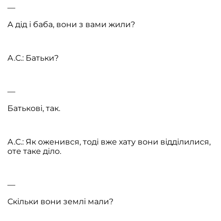
—
А дід і баба, вони з вами жили?
А.С.: Батьки?
—
Батькові, так.
А.С.: Як оженився, тоді вже хату вони відділилися,
оте таке діло.
—
Скільки вони землі мали?