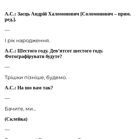
А.С.: Заєць Андрій Халомонович [Соломонович – прим.
ред.].
—
І рік народження.
А.С.: Шестого году. Дев’ятсот шестого году.
Фотографірувати будуте?
—
Трішки пізніше, будемо.
А.С.: На шо вам так?
—
Бачите, ми…
(Склейка)
—