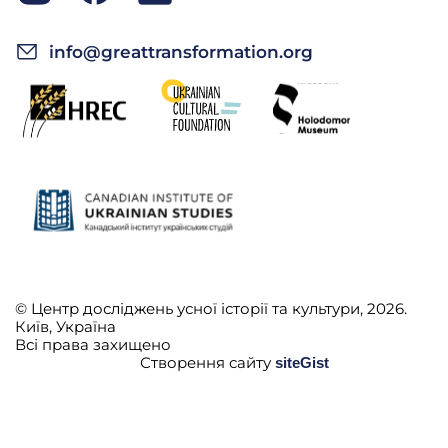
А.С.: Кришок не було, а це така кришка, покривка,
info@greattransformation.org
що вона глину тунувала мати, моя.
—
Діду, не пойму цього. Шо по копійці продавала –
що то воно було? Нашо люди купували?
А.С.: Глину мазати, вони глини купили, вона
глину… Вона така була, з гончарів, робила горшки.
Тоді не каструль ніде нічого не було, не знали.
© Центр досліджень усної історії та культури, 2026.
Київ, Україна
Всі права захищено
Створення сайту
siteGist
—
Діду, то вона покришкою глину продавали?