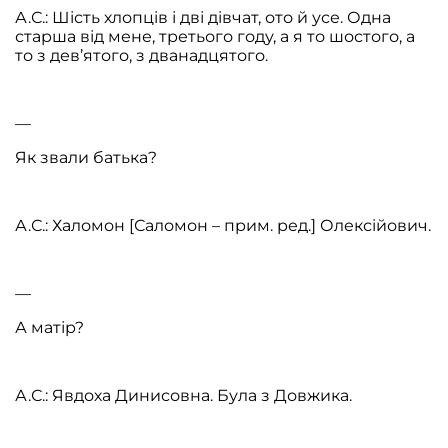
А.С.: Шість хлопців і дві дівчат, ото й усе. Одна
старша від мене, третього году, а я то шостого, а
то з дев’ятого, з дванадцятого.
—
Як звали батька?
А.С.: Халомон [Саломон – прим. ред.] Олексійович.
—
А матір?
А.С.: Явдоха Динисовна. Була з Довжика.