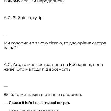
В якому селі Ви народилися?
А.С.: Зайцівка, хутір.
—
Ми говорили з такою тіткою, то двоюрідна сестра
ваша?
А.С.: Ага, то моя сестра, вона на Кобзарівці, вона
живе. Ото ма́ году під восємсять.
—
85 їй. То ми тільки що з нею говорили.
— Скажи її ім’я і по-батькові ще раз.