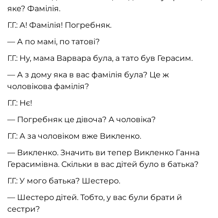
яке? Фамілія.
Г.Г.: А! Фамілія! Погребняк.
— А по мамі, по татові?
Г.Г.: Ну, мама Варвара була, а тато був Герасим.
— А з дому яка в вас фамілія була? Це ж
чоловікова фамілія?
Г.Г.: Нє!
— Погребняк це дівоча? А чоловіка?
Г.Г.: А за чоловіком вже Викленко.
— Викленко. Значить ви тепер Викленко Ганна
Герасимівна. Скільки в вас дітей було в батька?
Г.Г.: У мого батька? Шестеро.
— Шестеро дітей. Тобто, у вас були брати й
сестри?