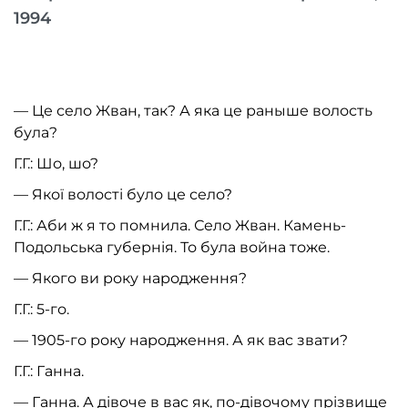
1994
— Це село Жван, так? А яка це раныше волость
була?
Г.Г.: Шо, шо?
— Якої волості було це село?
Г.Г.: Аби ж я то помнила. Село Жван. Камень-
Подольська губернія. То була война тоже.
— Якого ви року народження?
Г.Г.: 5-го.
— 1905-го року народження. А як вас звати?
Г.Г.: Ганна.
— Ганна. А дівоче в вас як, по-дівочому прізвище