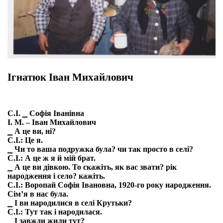
Ігнатюк Іван Михайлович
С.І. ⎯ Софія Іванівна
І. М. – Іван Михайлович
⎯ А це ви, ні?
С.І.: Це я.
⎯ Чи то ваша подружка була? чи так просто в селі?
С.І.: А це ж я й мій брат.
⎯ А це ви дівкою. То скажіть, як вас звати? рік
народження і село? кажіть.
С.І.: Воропай Софія Івановна, 1920-го року народження.
Сім’я в нас була.
⎯ І ви народилися в селі Крутьки?
С.І.: Тут так і народилася.
⎯ І завжди жили тут?