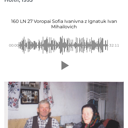
Нолл, 1993
160 LN 27 Voropai Sofia Ivanivna z Ignatuk Ivan
Mihailovich
00:00
-32:11