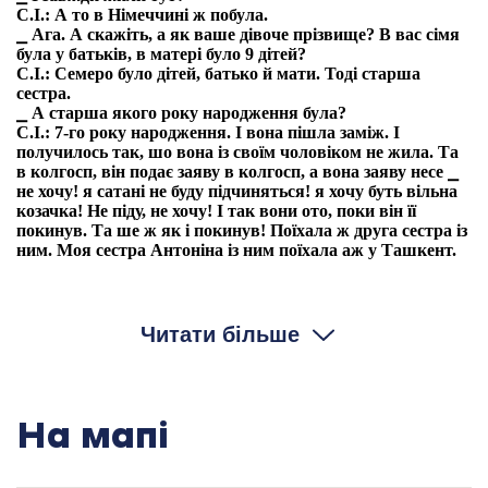
С.І.: А то в Німеччині ж побула.
⎯ Ага. А скажіть, а як ваше дівоче прізвище? В вас сімя
була у батьків, в матері було 9 дітей?
С.І.: Семеро було дітей, батько й мати. Тоді старша
сестра.
⎯ А старша якого року народження була?
С.І.: 7-го року народження. І вона пішла заміж. І
получилось так, шо вона із своїм чоловіком не жила. Та
в колгосп, він подає заяву в колгосп, а вона заяву несе ⎯
не хочу! я сатані не буду підчиняться! я хочу буть вільна
козачка! Не піду, не хочу! І так вони ото, поки він її
покинув. Та ше ж як і покинув! Поїхала ж друга сестра із
ним. Моя сестра Антоніна із ним поїхала аж у Ташкент.
⎯ Так як би він втікав, чи переїхав?
С.І.: Ну, так вони виїхали. Каже, шо він обманом її взяв.
Ну, бреше! Да, вона виїхала, і там ото вони були у
Читати більше
Ташкенті. І сина вона од його народила. А Гальку у 37-му
году забрали як за релігію.
⎯ А як же ж це? чого ж це взяти за релігію?
С.І.: А тоді ж, знаєте шо, тоді ж вона Богу молилася.
Було, до неї сходяться, і я ходила співать божественних. І
На мапі
її так як за релігію забрали. Вона читала Євангеліє, і оту
книжку таку. Забулася, шо вона її перечитала. Було, вона
як читає, то так, як на всю хату кричить. І от її тоді вночі