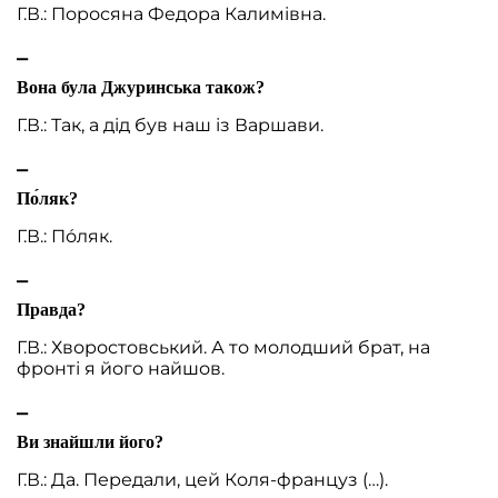
Г.В.: Поросяна Федора Калимівна.
⎯
Вона була Джуринська також?
Г.В.: Так, а дід був наш із Варшави.
⎯
По́ляк?
Г.В.: По́ляк.
⎯
Правда?
Г.В.: Хворостовський. А то молодший брат, на
фронті я його найшов.
⎯
Ви знайшли його?
Г.В.: Да. Передали, цей Коля-француз (…).