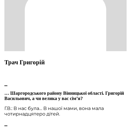
Трач Григорій
⎯
… Шаргородського району Вінницької області. Григорій
Васильович, а чи велика у вас сім’я?
Г.В.: В нас була… В нашої мами, вона мала
чотирнадцятеро дітей.
⎯