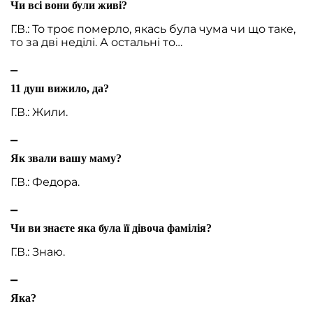
Чи всі вони були живі?
Г.В.: То троє померло, якась була чума чи що таке,
то за дві неділі. А остальні то…
⎯
11 душ вижило, да?
Г.В.: Жили.
⎯
Як звали вашу маму?
Г.В.: Федора.
⎯
Чи ви знаєте яка була її дівоча фамілія?
Г.В.: Знаю.
⎯
Яка?