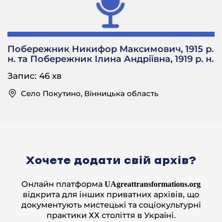
Г.В.: Нє, це сусіди, а тім платили. От як до
молотілки… І люди подходили та помолотили, та
їм платили.
⎯
Побережник Никифор Максимович, 1915 р.
н. та Побережник Ілина Андріївна, 1919 р. н.
А пам’ятаєте скільки давали? Плата яка була?
Запис: 46 хв
Г.В.: Ну, це я не помню.
Село Покутино, Вінницька область
⎯
Чи давав тато їсти цим людям?
Г.В.: О, канєшно.
⎯
Хочете додати свій архів?
Да?
Г.В.: Наварив дома їсти, давали і всьо, і вечером
Онлайн платформа
UAgreattransformations.org
росчот.
відкрита для інших приватних архівів, що
⎯
документують мистецькі та соціокультурні
практики ХХ століття в Україні.
А скільки було худоби у батька?