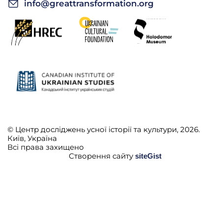
info@greattransformation.org
⎯
Справили, да?
Г.В.: Купили, да. Так шо…
⎯
А як звали того хлопця, що вівці пас?
Г.В.: Це був… Кіндрат.
⎯
Чи вони ще живі?
© Центр досліджень усної історії та культури, 2026.
Київ, Україна
Г.В.: Нє.
Всі права захищено
Створення сайту
siteGist
⎯
Це давно робилося, да?
Г.В.: Да.
⎯