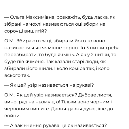
— Ольга Максимівна, розкажіть, будь ласка, як
зібрані на чохлі називаються оці збори на
сорочці вишитій?
О.М.: Збираються ці, збирати його то воно
називається як ячмінне зерно. То 3 нитки треба
перезбирати, то буде ячмінь. А як у 2 нитки, то
буде пів ячменя. Так казали старі люди, як
збирали його шили. І коло коміра так, і коло
всього так.
— Як цей узір називається на рукаві?
О.М.: Як цей узір називається? Дубове листя,
виноград на ньому є, о! Тільки воно чорним і
червоним вишите. Давня-давня дуже, іше до
войни.
— А закінчення рукава це як називається?