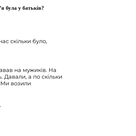
м’я була у батьків?
нас скільки було,
давав на мужиків. На
. Давали, а по скільки
. Ми возили
хова, це ж Україна, возили
 3-го класу забрали, таке
в, підганяли. А в школу як