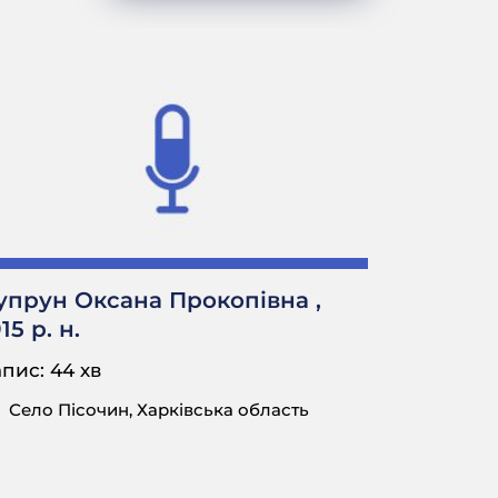
я. Він крупний. Коли
 ви як називались?
упрун Оксана Прокопівна ,
15 р. н.
 чоботях. Тоді ж занімались
пис: 44 хв
Й чоботи шили. І кували.
і, перевернув, вставив, вже й
Село Пісочин, Харківська область