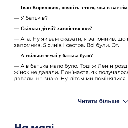
— Іван Кирилович, почніть з того, яка в вас сі
— У батьків?
— Скільки дітей? хазяйство яке?
— Ага. Ну як вам сказати, я запомнив, шо 
запомнив, 5 синів і сестра. Всі були. От.
— А скільки землі у батька було?
— А в батька мало було. Тоді ж Ленін роз
жінок не давали. Понімаєте, як получалось
давали, не знаю. Ну, літом ми помінялися
(нерозбірливо) роверами, 4 млина було, з Богоду
кіньми. Бувало, брали коней. Я в школу ходив, з
даже не довчився (сміється).
Читати більше
— До вітряків конем їхали?
— Тоді в батька невістка, а третє, шоб не става
прийдеться (сміється).