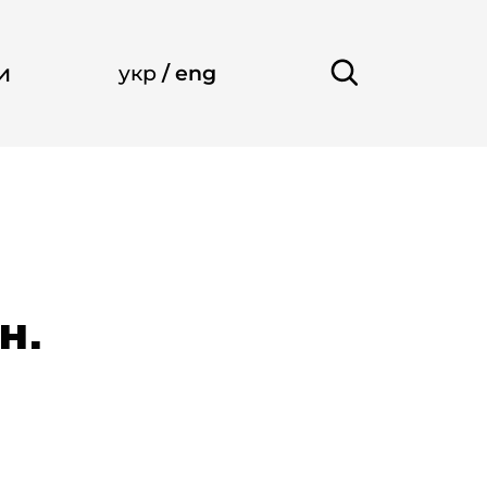
и
укр
/
eng
н.