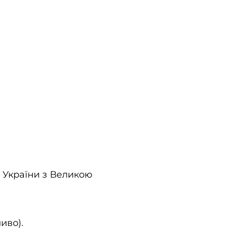
і України з Великою
иво).