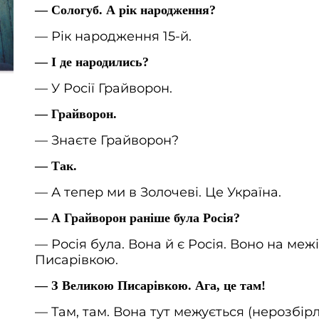
— Сологуб. А рік народження?
— Рік народження 15-й.
— І де народились?
— У Росії Грайворон.
— Грайворон.
— Знаєте Грайворон?
— Так.
— А тепер ми в Золочеві. Це Україна.
— А Грайворон раніше була Росія?
— Росія була. Вона й є Росія. Воно на меж
Писарівкою.
— З Великою Писарівкою. Ага, це там!
— Там, там. Вона тут межується (нерозбірл