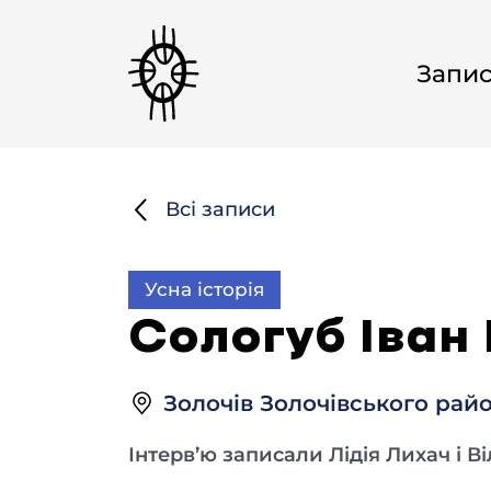
Запи
Всі записи
Усна історія
Сологуб Іван 
Золочів Золочівського райо
Інтерв’ю записали Лідія Лихач і В