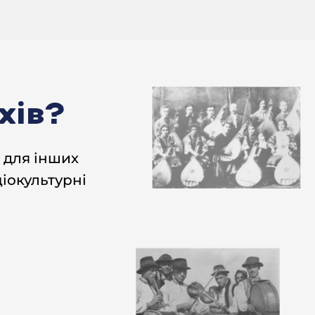
ни чи українці?
ово, Гора Поділ це хохли. А
, це все кацапи.
хів?
ні прилягались. Отам
 для інших
Понімаєте? отаке. І до 20-х
іокультурні
ять, заганять ночами.
аняли всіх. А брат активіст
обить, Катя, старша сестра,