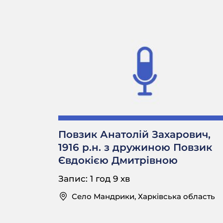
Повзик Анатолій Захарович,
1916 р.н. з дружиною Повзик
Євдокією Дмитрівною
Запис: 1 год 9 хв
Село Мандрики, Харківська область