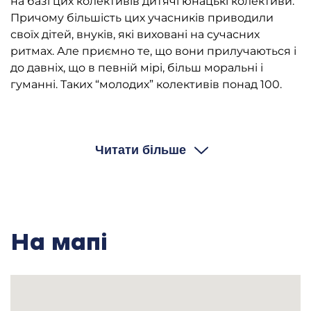
на базі цих колективів дитячі юнацькі колективи.
Причому більшість цих учасників приводили
своїх дітей, внуків, які виховані на сучасних
ритмах. Але приємно те, що вони прилучаються і
до давніх, що в певній мірі, більш моральні і
гуманні. Таких “молодих” колективів понад 100.
Те, що в наших можливостях, будемо
продовжувати. Будемо додавати нових барв до
Читати більше
наших цих вже традиційних фестивалів. Напевно
потрібно виходити і на новий більш науковий
рівень. Можливо будемо готувати таку науково-
практичну конференцію і проводити її в
Черкасах.
На мапі
Відносно кобзи; кобзарського мистецтва. Це
особлива стаття.
За кобзарським мистецтвом стоїть могутній