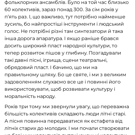
фольклорних ансамблів. Було на той час близько
60 колективів, зараз понад 300. За сім років у
п’ять раз. І, що важливо, тут потрібно найменше
зусиль, бо найпростіші інструменти і людський
голос. Не потрібні різні там синтезатори й така
інша дорога апаратура. І якщо раніше брався
досить широкий пласт народної культури, то
тепер розвиток пішов у глибину. Позгадували
такі давні пісні, ігрища, сцени театральні,
обрядовий пласт. І бачимо, що ми на
правильному шляху. Бо це святе, і ми з великим
задоволенням слухаємо все це і повинні його
використовувати, щоб розвивати культуру і
моральність народу.
Років три тому ми звернули увагу, що переважна
більшість колективів складають люди літні старі.
А пісня повинна передаватися як естафета від
літніх старих до молодих. І ми почали створювати