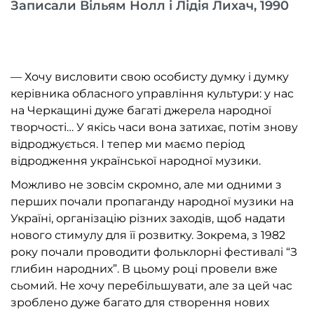
Записали Вільям Нолл і Лідія Лихач, 1990
— Хочу висловити свою особисту думку і думку
керівника обласного управління культури: у нас
на Черкащині дуже багаті джерела народної
творчості… У якісь часи вона затихає, потім знову
відроджується. І тепер ми маємо період
відродження української народної музики.
Можливо не зовсім скромно, але ми одними з
перших почали пропаганду народної музики на
Україні, організацію різних заходів, щоб надати
нового стимулу для її розвитку. Зокрема, з 1982
року почали проводити фольклорні фестивалі “З
глибин народних”. В цьому році провели вже
сьомий. Не хочу перебільшувати, але за цей час
зроблено дуже багато для створення нових