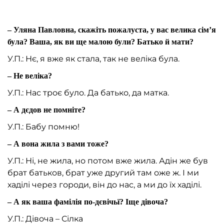
– Уляна Павловна, скажіть пожалуста, у вас велика сім’я
була? Ваша, як ви ще малою були? Батько й мати?
У.П.: Нє, я вже як стала, так не веліка була.
– Не веліка?
У.П.: Нас троє було. Да батько, да матка.
– А дєдов не помніте?
У.П.: Бабу помню!
– А вона жила з вами тоже?
У.П.: Ні, не жила, но потом вже жила. Адін же був
брат батьков, брат уже другий там оже ж. І ми
хаділі через городи, він до нас, а ми до їх хаділі.
– А як ваша фамілія по-дєвічьї? Іще дівоча?
У.П.: Дівоча – Сілка