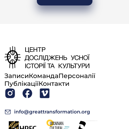
У.П.: Да!
– А ваші батьки авторітєтом у селі пользовалісь?
Уважалі їх люді?
У.П.: Ну, а чого?
– І родичались, по сосєдству харашо жили?
У.П.: І харашо.
– І якшо треба було людям позичить, так і позичите?
У.П.: Аякже!
Записи
Команда
Персоналії
– А от вспомніть, пожалуста, до колектівізації з якого
Публікації
Контакти
возраста дітей приучалі до работи? Шоб дєті уже рабіть
начіналі.
У.П.: На стернє долі!
info@greattransformation.org
– А як ви щитаєтє, чи потому їх заставлялі рабіть, шо
рабіть больше нєкому було, чи шоб воспітать трудолюбіє
в їх?