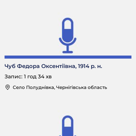
– Вже не продавалі.
У.П.: Тоді вже нє.
– А в 40-х, 50-х шо-небудь продавалі, кроме зерна? Мо,
якіє із города шо?
У.П.: Ну, я вже пішла сюди вже, так тут уже не
продавалі.
– А був у вас сад фруктовий?
Чуб Федора Оксентіївна, 1914 р. н.
У.П.: Був у мого батька порядошний.
Запис: 1 год 34 хв
– Порядошний сад?
Село Полуднівка, Чернігівська область
У.П.: Було шпанки вишні. І це вже нарвуть і рано
так ішлі продавать, так, мо, у час ночі уходів уже
батько продавать їх. І яблок було багато.
– Так, а той сад сохранівся? Довго сохранявся? Чи,
може, його вирубалі?
У.П.: Та тепер же нема там тіх садів.