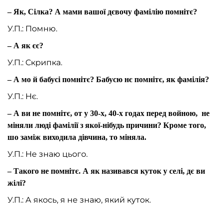
– Як, Сілка? А мами вашої дєвочу фамілію помнітє?
У.П.: Помню.
– А як єє?
У.П.: Скрипка.
– А мо й бабусі помнітє? Бабусю нє помнітє, як фамілія?
У.П.: Нє.
– А ви не помнітє, от у 30-х, 40-х годах перед войною, не
міняли люді фамілії з якої-нібудь причини? Кроме того,
шо заміж виходила дівчина, то міняла.
У.П.: Не знаю цього.
– Такого не помнітє. А як називався куток у селі, дє ви
жілі?
У.П.: А якось, я не знаю, який куток.
– Не помните?