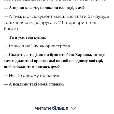
— А що ви кажете, налякали вас тоді, чим?
— А тим, шо і документ маєш, шо здати бандуру, а
тобі чіпляють, де друга, га? Я перекрив тоді
багато.
— Та й усе, тоді купив.
— І звук в неї, ну як оркестрова.
— Скажіть, а тоді, як ви були ото біля Харкова, то тоді
там ходили такі просто самі по собі по одному кобзарі,
шоб співали там якихось дум?
— Нє! по одному не бачив.
— А псальми такі може співали?
— Тільки капели бандуристів. Тільки капели. Ну, і
ше ж і вік такий же голодний, це 32-й, 33-й.
Читати більше
Скільки там. Ну, там, там уже краще було, тому що