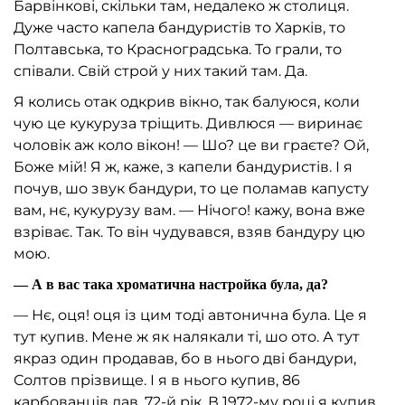
Барвінкові, скільки там, недалеко ж столиця.
Дуже часто капела бандуристів то Харків, то
Полтавська, то Красноградська. То грали, то
співали. Свій строй у них такий там. Да.
Я колись отак одкрив вікно, так балуюся, коли
чую це кукуруза тріщить. Дивлюся — виринає
чоловік аж коло вікон! — Шо? це ви граєте? Ой,
Боже мій! Я ж, каже, з капели бандуристів. І я
почув, шо звук бандури, то це поламав капусту
вам, нє, кукурузу вам. — Нічого! кажу, вона вже
взріває. Так. То він чудувався, взяв бандуру цю
мою.
— А в вас така хроматична настройка була, да?
— Нє, оця! оця із цим тоді автонична була. Це я
тут купив. Мене ж як налякали ті, шо ото. А тут
якраз один продавав, бо в нього дві бандури,
Солтов прізвище. І я в нього купив, 86
карбованців дав, 72-й рік. В 1972-му році я купив.