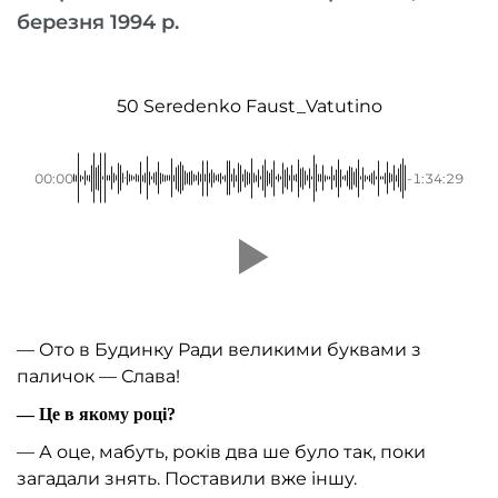
березня 1994 р.
50 Seredenko Faust_Vatutino
00:00
-1:34:29
— Ото в Будинку Ради великими буквами з
паличок — Слава!
— Це в якому році?
— А оце, мабуть, років два ше було так, поки
загадали знять. Поставили вже іншу.