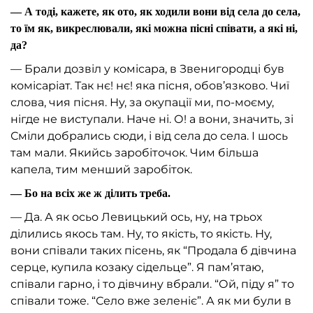
— А тоді, кажете, як ото, як ходили вони від села до села,
то їм як, викреслювали, які можна пісні співати, а які ні,
да?
— Брали дозвіл у комісара, в Звенигородці був
комісаріат. Так нє! нє! яка пісня, обов’язково. Чиї
слова, чия пісня. Ну, за окупації ми, по-моєму,
нігде не виступали. Наче ні. О! а вони, значить, зі
Сміли добрались сюди, і від села до села. І шось
там мали. Якийсь заробіточок. Чим більша
капела, тим менший заробіток.
— Бо на всіх же ж ділить треба.
— Да. А як осьо Левицький ось, ну, на трьох
ділились якось там. Ну, то якість, то якість. Ну,
вони співали таких пісень, як “Продала б дівчина
серце, купила козаку сідельце”. Я пам’ятаю,
співали гарно, і то дівчину вбрали. “Ой, піду я” то
співали тоже. “Село вже зеленіє”. А як ми були в