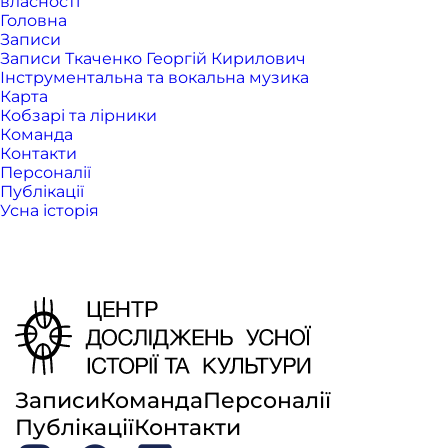
власності
Головна
Записи
Записи Ткаченко Георгій Кирилович
Інструментальна та вокальна музика
Карта
Кобзарі та лірники
Команда
Контакти
Персоналії
Публікації
Усна історія
Записи
Команда
Персоналії
Публікації
Контакти