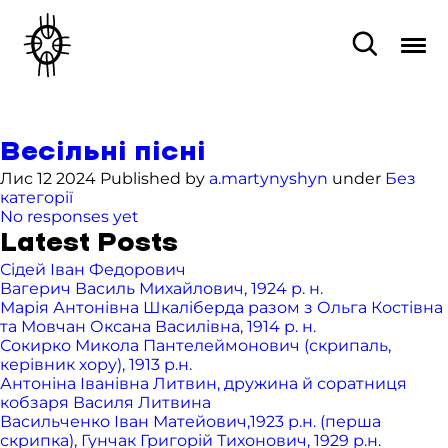
Весільні пісні
Лис 12 2024 Published by
a.martynyshyn
under
Без
категорії
No responses yet
Latest Posts
Сідей Іван Федорович
Вагерич Василь Михайлович, 1924 р. н.
Марія Антонівна Шкаліберда разом з Ольга Костівна
та Мовчан Оксана Василівна, 1914 р. н.
Сокирко Микола Пантелеймонович (скрипаль,
керівник хору), 1913 р.н.
Антоніна Іванівна Литвин, дружина й соратниця
кобзаря Василя Литвина
Васильченко Іван Матейович,1923 р.н. (перша
скрипка), Гунчак Григорій Тихонович, 1929 р.н.