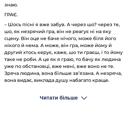
знаю.
ГРАЄ.
– Шось пісні я вже забув. А через шо? через те,
шо, як незрячий гра, він не реагує ні на яку
сцену. Він оце не баче нічого, може біля його
нікого й нема. А може, він гра, може йому й
другий хтось керує, каже, шо ти граєш, і то йому
таке не роби. А це як я граю, то бачу як людина
уже по обстановці, вже мені, вже воно не те.
Зряча людина, вона більше зв’язана. А незряча,
вона видає, виклада душу набагато краще.
– А шо це в вас за архів такий?
Читати більше
– Та це не архів, це в мене листочок, десь я
шукаю, в мене які пісні.
– Репертуар?
– А я колись накинув такі пісні, як грав, шо мені,