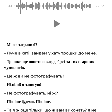
00:00
-1:22:23
– Може заграли б?
– Луче в хаті, зайдем у хату трошки до мене.
– Трошки ще попитаю вас, добре? за тих старших
музикантів.
– Це ж ви не фотографувать?
– Ні-ні-ні! я записую!
– Не фотографувать, ні ж?
– Пізніше будемо. Пізніше.
– Та я ж оце тільки, шо ж вам виконать? я не