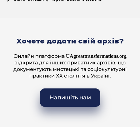
все те, шо минуле. То воно в мене в душі
оставалося. І я став ще тоді національно
свідомий, і до сьогоднішнього часу в мене це
все прибереглося. Так воно і лишилося. І оце, як
можливість настала, купив бандуру. На бандуру,
я вам скажу, зараз іграють люди, в якихось
Хочете додати свій архів?
трошки свідомість є національна.
– Це правда.
Онлайн платформа
UAgreattransformations.org
відкрита для інших приватних архівів, що
– То в основному.
документують мистецькі та соціокультурні
практики ХХ століття в Україні.
– Чуєте, а як ви ходили? ви що, ходили на уроки до
нього?
– До нього, я ж був тоді в колгоспі пастухом, пас.
Напишіть нам
Так ото було вівці зажену, не додому їду, а до
його. Кілометрів 20 од мене він жив.
– На чому, на велосипеді?
– Да, велосипедом поїду ото ввечері, послухаю
його. А шо ж, я ноти тоді вже знав, бо я на баяні