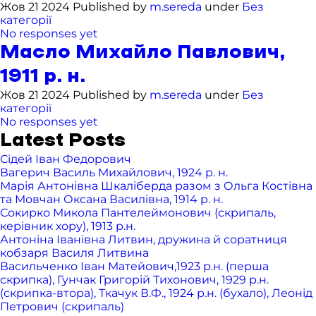
Жов 21 2024 Published by
m.sereda
under
Без
категорії
No responses yet
Масло Михайло Павлович,
1911 р. н.
Жов 21 2024 Published by
m.sereda
under
Без
категорії
No responses yet
Latest Posts
Сідей Іван Федорович
Вагерич Василь Михайлович, 1924 р. н.
Марія Антонівна Шкаліберда разом з Ольга Костівна
та Мовчан Оксана Василівна, 1914 р. н.
Сокирко Микола Пантелеймонович (скрипаль,
керівник хору), 1913 р.н.
Антоніна Іванівна Литвин, дружина й соратниця
кобзаря Василя Литвина
Васильченко Іван Матейович,1923 р.н. (перша
скрипка), Гунчак Григорій Тихонович, 1929 р.н.
(скрипка-втора), Ткачук В.Ф., 1924 р.н. (бухало), Леонід
Петрович (скрипаль)