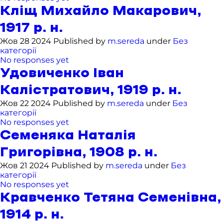
Кліщ Михайло Макарович,
1917 р. н.
Жов 28 2024 Published by
m.sereda
under
Без
категорії
No responses yet
Удовиченко Іван
Калістратович, 1919 р. н.
Жов 22 2024 Published by
m.sereda
under
Без
категорії
No responses yet
Семеняка Наталія
Григорівна, 1908 р. н.
Жов 21 2024 Published by
m.sereda
under
Без
категорії
No responses yet
Кравченко Тетяна Семенівна,
1914 р. н.