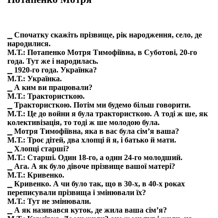
⎯ Спочатку скажіть прізвище, рік народження, село, де
народилися.
М.Т.: Потапенко Мотря Тимофіївна, в Суботові, 20-го
года. Тут же і народилась.
⎯ 1920-го года. Українка?
М.Т.: Українка.
⎯ А ким ви працювали?
М.Т.: Трактористкою.
⎯ Трактористкою. Потім ми будемо більш говорити.
М.Т.: Це до войни я була трактористкою. А тоді ж ше, як
колективізація, то тоді ж ше молодою була.
⎯ Мотря Тимофіївна, яка в вас була сім’я ваша?
М.Т.: Троє дітей, два хлопці й я, і батько й мати.
⎯ Хлопці старші?
М.Т.: Старші. Один 18-го, а один 24-го молодший.
⎯ Ага. А як було дівоче прізвище вашої матері?
М.Т.: Кривенко.
⎯ Кривенко. А чи було так, що в 30-х, в 40-х роках
переписували прізвища і змінювали їх?
М.Т.: Тут не змінювали.
⎯ А як називався куток, де жила ваша сім’я?