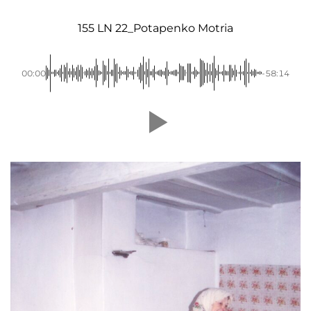
155 LN 22_Potapenko Motria
00:00
-58:14