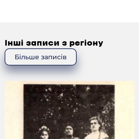
Вимагають, і оце мушу це робити. Було його
становище надзвичайно критичним.
– Скажіть, а у діда скільки землі було?
М.Ф.: У діда землі? ну, може 15 десятин, точно не
знаю.
Інші записи з регіону
– Десятина це гектар?
Більше записів
М.Ф.: Так. Не знаю точно, ну були не куркулями,
ну їх зробили куркулями, бо багатших не було, а
треба було, шо був доведений план. Я в архівах
знаходив, в архівах колишньої комуністичної
партії України. Там знаходив, що була рознарядка
по Золотоноші, і знайшов матеріали – на кожне
село треба було стільки-то виселити. І, якщо на
селі немає куркуля, то сільрада мусіла шукати, бо
буде, бо їх виселять. І вже, якби не знайшли
куркуля, то оце така була рознарядка. І за цією
рознарядкою ото виселяли на Соловки та в інші
місця.
– Скажіть, а в вашому селі, ви сказали, що ваших, вашу
родину вважали середняками.