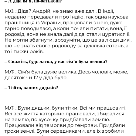
– А діда ім’я, по-батькові?
М.Ф.: Діда? Андрій, не знаю вже далі. В Індії,
недавно передавали про Індію, так одна наукова
працівниця із України, працювали з нею, дуже
гарно поводилася, а коли почали питати, вона, її
родовід, вона не знала далі діда, стали цуратися її.
Не могли збагнути, зрозуміти, що це за люди дикі,
шо не знать свого родоводу за декілька сотень, а
то і тисяч років.
– Скажіть, будь ласка, у вас сім’я була велика?
М.Ф.: Сім’я була дуже велика. Десь чоловік, може,
десяток чи 12 у діда було.
– Тобто, ваших дядьків?
М.Ф.: Були дядьки, були тітки. Всі ми працьовиті.
Всі все життя каторжно працювали, збиралися
на землю, по кусочку придбавали землю.
Працювали від темряви до темряви. Придбали
трохи землі. Були середняками, але їх зробили