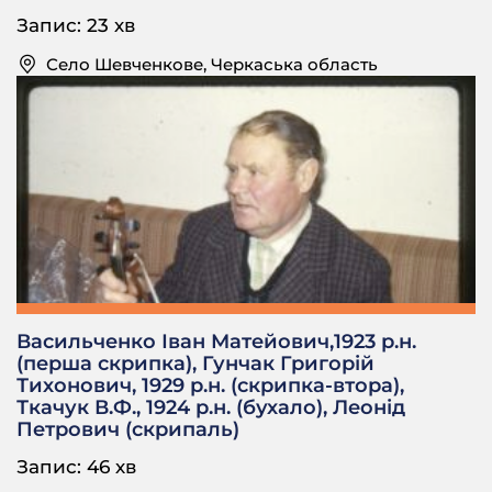
людей?
Запис: 23 хв
М.Ф.: Не багато багатих.
Село Шевченкове, Черкаська область
– Скільки приблизно?
М.Ф.: Ну, чоловіки 3 – 5 трошки багатші були за
нас.
– А бідняків?
М.Ф.: Село кріпацьке, село кріпацьке.
– Пан був, тобто, до революції, да?
М.Ф.: Пан був Томара до революції, володів цим
Васильченко Іван Матейович,1923 р.н.
всім.
(перша скрипка), Гунчак Григорій
Тихонович, 1929 р.н. (скрипка-втора),
– Прізвище Томар?
Ткачук В.Ф., 1924 р.н. (бухало), Леонід
М.Ф.: Томара прізвище.
Петрович (скрипаль)
– Хто він по національності?
Запис: 46 хв