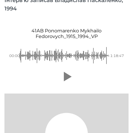
Інтерв’ю записав Владислав Паскаленко,
1994
41АB Ponomarenko Mykhailo
Fedorovych_1915_1994_VP
00:00
-1:18:47