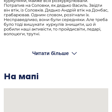
куркулями, майже всіх розкуркулювали.
Потрапив на Соловки, як дядько Василь. Звідти
він втік, із Соловків. Дядько Андрій втік на Донбас,
грабарював. Одним словом, розігнали їх.
Несправедливо, вони були середняки. Але треба
було тоді вишукати куркулів знищити, шо й
робили наші активісти, то пройдисвіти, ледарі,
волоцюги, трутні.
– Скажіть, а ваша сім’я жила в одній хаті?
М.Ф.: Ваша сім’я – поняття розтяжне.
Читати більше
– Ваша сім’я, мається на увазі от ви народилися, дід,
баба, потім батько, мати, брати?
На мапі
М.Ф.: Не знаю. Я тільки знаю, що мої батьки жили
у окремій хаті. Вони перейшли у хату мого батька.
І там я уже народився, і пригадую свої дитячі
роки. Інший дядько мав свою хату. Дід розділив їм
землю потроху, сім’я була велика. І кожен зажив
своєю сім’єю, як воно в нас і ведеться в Україні.