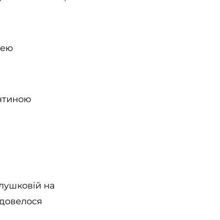
зею
ентиною
 Глушковій на
 довелося