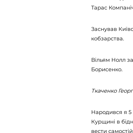
Тарас Компані
Заснував Київ
кобзарства.
Вільям Нолл за
Борисенко.
Ткаченко Геор
Народився я 5 т
Курщині в бідн
вести самостій