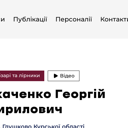
си
Публікації
Персоналії
Контакт
зарі та лірники
Відео
каченко Георгій
ирилович
. Глушково Курської області