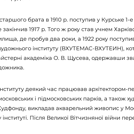
таршого брата в 1910 р. поступив у Курське 1-
 закінчив 1917 р. Того ж року став учнем Харків
лища, де пробув два роки, а 1922 року поступи
художнього інституту (ВХУТЕМАС-ВХУТЕИН), кот
айстерні академіка О. В. Щусева, одержавши з
удожника.
 інституту деякий час працював архітектором-
московських і підмосковських парків, а також 
Худфонду, викладав акварельний живопис у Мо
 інституті. Після Великої Вітчизняної війни пе