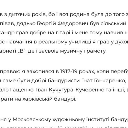
 з дитячих років, бо і вся родина була до того 
півав, дядько Георгій Федорович був сільський
андр грав добре на гітарі і мене тому навчив
ас навчання в реальному училищі я грав у духо
рнеті „В”, де і засвоїв музичну грамоту.
равою я захопився в 1917-19 роках, коли перебу
м саме були добрі бандуристи Гнат Гончаренко,
ло Гащенко, Іван Кучугура-Кучеренко та інші, в
рати на харківській бандурі.
ня у Московському художньому інституті банду