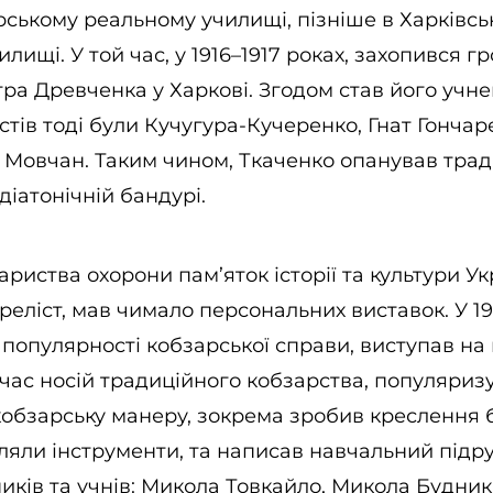
рському реальному училищі, пізніше в Харківс
лищі. У той час, у 1916–1917 роках, захопився г
ра Древченка у Харкові. Згодом став його учнем
тів тоді були Кучугура-Кучеренко, Гнат Гончаре
 Мовчан. Таким чином, Ткаченко опанував трад
діатонічній бандурі.
риства охорони пам’яток історії та культури Ук
еліст, мав чимало персональних виставок. У 197
популярності кобзарської справи, виступав на 
 час носій традиційного кобзарства, популяриз
кобзарську манеру, зокрема зробив креслення 
ляли інструменти, та написав навчальний підр
иків та учнів: Микола Товкайло, Микола Будник