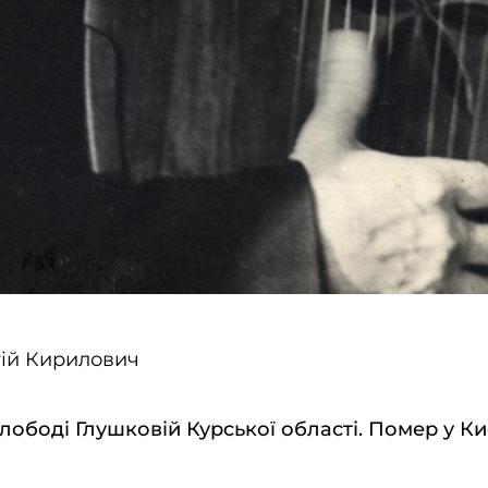
гій Кирилович
ободі Глушковій Курської області. Помер у Киє