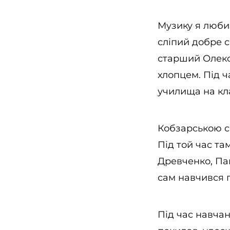
Музику я любив
сліпий добре с
старший Олекс
хлопцем. Під ч
училища на кла
Кобзарською сп
Під той час та
Древченко, Пав
сам навчився г
Під час навчан