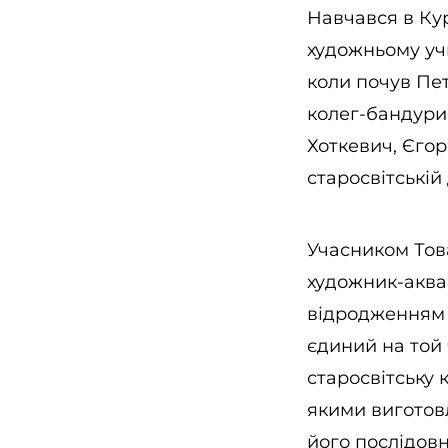
Навчався в Ку
художньому учи
коли почув Пет
колег-бандурис
Хоткевич, Єгор
старосвітській 
Учасником Това
художник-аквар
відродженням 
єдиний на той
старосвітську 
якими виготов
його послідовн