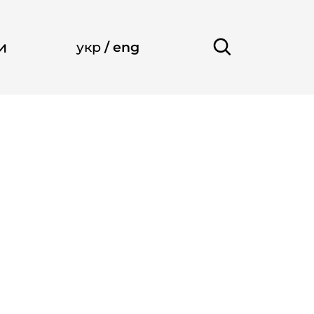
и
укр
/
eng