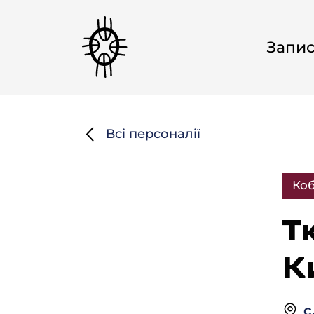
Запи
Всі персоналії
Коб
Т
К
с