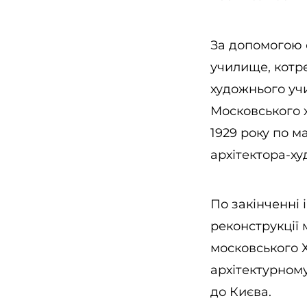
За допомогою с
училище, котре
художнього учи
Московського 
1929 року по м
архітектора-х
По закінченні
реконструкції 
московського 
архітектурному
до Києва.