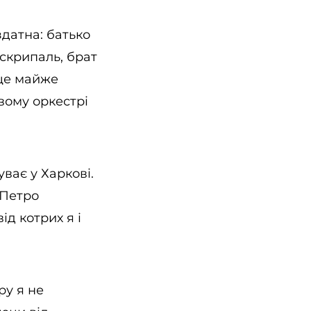
здатна: батько
 скрипаль, брат
 ще майже
вому оркестрі
ває у Харкові.
 Петро
ід котрих я і
ру я не