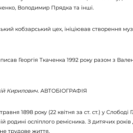
ченко, Володимир Прядка та інші.
ський кобзарський цех, ініціював створення му
писав Георгія Ткаченка 1992 року разом з Вал
гій Кирилович.
АВТОБІОГРАФІЯ
равня 1898 року (22 квітня за ст. ст.) у Слободі
ій родині осліплого ремісника. З дитячих років
не трудове життя.