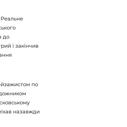
е Реальне
ського
в до
рий і закінчив
вання
пейзажистом по
художником
сковському
реїхав назавжди