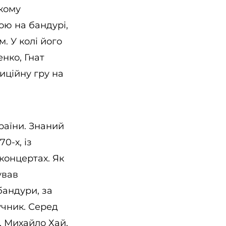
ькому
рою на бандурі,
. У колі його
нко, Гнат
иційну гру на
раїни. Знаний
0-х, із
концертах. Як
ував
бандури, за
учник. Серед
, Михайло Хай,