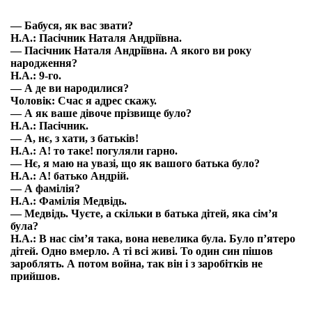
— Бабуся, як вас звати?
Н.А.: Пасічник Наталя Андріївна.
— Пасічник Наталя Андріївна. А якого ви року
народження?
Н.А.: 9-го.
— А де ви народилися?
Чоловік: Счас я адрес скажу.
— А як ваше дівоче прізвище було?
Н.А.: Пасічник.
— А, нє, з хати, з батьків!
Н.А.: А! то таке! погуляли гарно.
— Нє, я маю на увазі, що як вашого батька було?
Н.А.: А! батько Андрій.
— А фамілія?
Н.А.: Фамілія Медвідь.
— Медвідь. Чуєте, а скільки в батька дітей, яка сім’я
була?
Н.А.: В нас сім’я така, вона невелика була. Було п’ятеро
дітей. Одно вмерло. А ті всі живі. То один син пішов
зароблять. А потом война, так він і з заробітків не
прийшов.
— А яка війна?
Н.А.: А оця ж, шо то була.