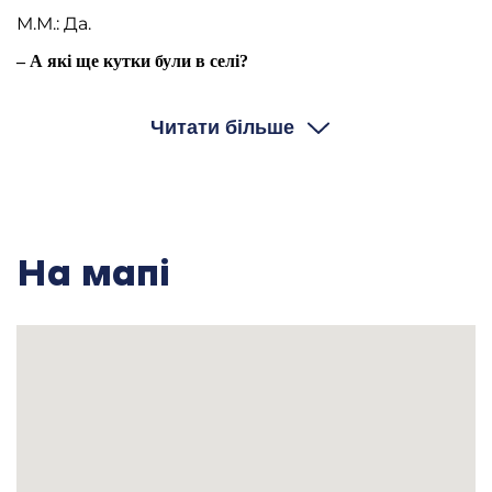
М.М.: Да.
– А які ще кутки були в селі?
М.М.: Була Кастильовка, була Падусовка, була, це
Рог цей, а патом село, значіть, центр села. Це
Читати більше
всьо.
– Ваша сім’я вся жила в одній хаті?
М.М.: В адной хаті.
– А як велося господарство, ви пам’ятаєте, ще до
На мапі
колгоспів? Чи була робота, яку виконували тільки жінки
й тільки чоловіки? Чи жінки й чоловіки всяку роботу
виконували?
М.М.: Була своя земля. Булі гароди сваї. Рабілі. Тут
пани стоялі, жилі. У панов рабіли, це я добре
знаю. Теперакі, шо я вам скажу. Це пан був, і це
пан був – три пани було. Ми рабіли в нього, я
дєвчонкаю рабіла.