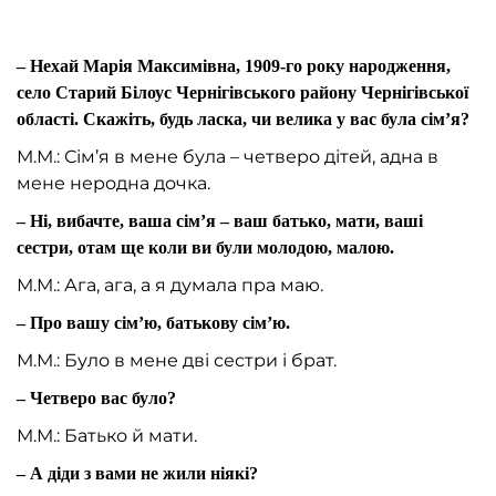
– Нехай Марія Максимівна, 1909-го року народження,
село Старий Білоус Чернігівського району Чернігівської
області. Скажіть, будь ласка, чи велика у вас була сім’я?
М.М.: Сім’я в мене була – четверо дітей, адна в
мене неродна дочка.
– Ні, вибачте, ваша сім’я – ваш батько, мати, ваші
сестри, отам ще коли ви були молодою, малою.
М.М.: Ага, ага, а я думала пра маю.
– Про вашу сім’ю, батькову сім’ю.
М.М.: Було в мене дві сестри і брат.
– Четверо вас було?
М.М.: Батько й мати.
– А діди з вами не жили ніякі?