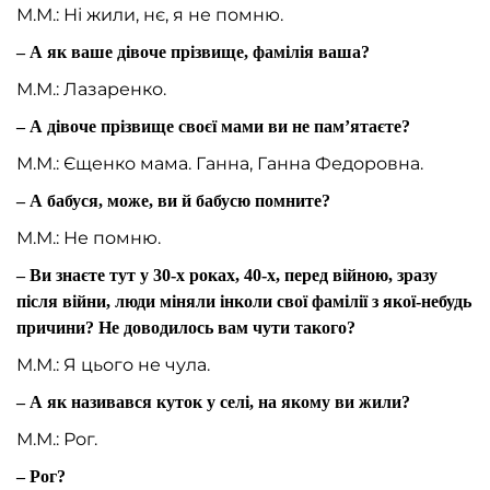
М.М.: Ні жили, нє, я не помню.
– А як ваше дівоче прізвище, фамілія ваша?
М.М.: Лазаренко.
– А дівоче прізвище своєї мами ви не пам’ятаєте?
М.М.: Єщенко мама. Ганна, Ганна Федоровна.
– А бабуся, може, ви й бабусю помните?
М.М.: Не помню.
– Ви знаєте тут у 30-х роках, 40-х, перед війною, зразу
після війни, люди міняли інколи свої фамілії з якої-небудь
причини? Не доводилось вам чути такого?
М.М.: Я цього не чула.
– А як називався куток у селі, на якому ви жили?
М.М.: Рог.
– Рог?