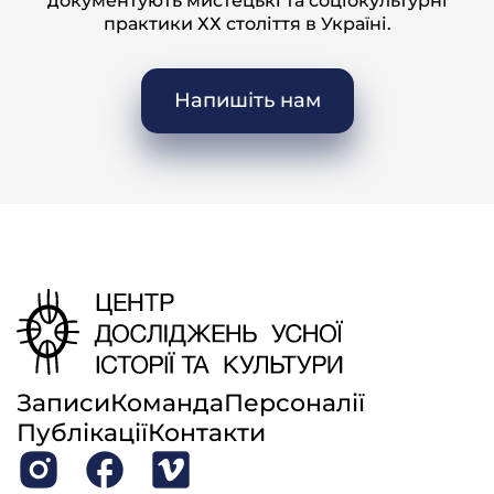
документують мистецькі та соціокультурні
практики ХХ століття в Україні.
– Так шо він користувався повагою в селі?
М.М.: Да, да.
Напишіть нам
– Скажіть, будь ласка, а уже як колгоспи стали, він
–
продовжував цим займатися
плотнічав трохи?
М.М.: Як в калхозі? У калхозі рабив.
– Тоже плотніком?
М.М.: Плотніком. Десь сарай там, чи шо подчиніть
там, чи зрабить, дак плотнікам рабив мій батько.
– А не скажете, до колективізації з якого возраста діти
привчалися до роботи?
М.М.: Ві знаєте шо, послє вайни?
Записи
Команда
Персоналії
– Ні, ще до колєктивізації, ще як ви були малою?
Публікації
Контакти
М.М.: Да, да, да, да всего, да всего. І палолі, і капалі,
і все, все рабіли.