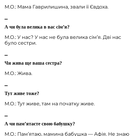
М.О.: Мама Гаврилишина, звали її Євдоха.
⎯
А чи була велика в вас сім’я?
М.О.: У нас? У нас не була велика сім’я. Дві нас
було сестри.
⎯
Чи жива ще ваша сестра?
М.О.: Жива.
⎯
Тут живе тоже?
М.О.: Тут живе, там на початку живе.
⎯
А чи пам’ятаєте свою бабушку?
М.О.: Пам’ятаю, мамина бабушка — Афія. Не знаю