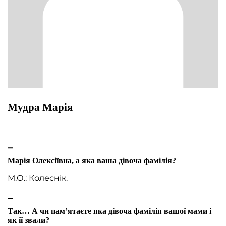
Мудра Марія
⎯
Марія Олексіївна, а яка ваша дівоча фамілія?
М.О.: Колеснік.
⎯
Так… А чи пам’ятаєте яка дівоча фамілія вашої мами і
як її звали?