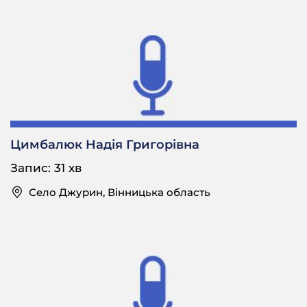
М.О.: Нє, це вісім сотих города, а там поля в них… Пощті
і не було, даже коли в колгоспі (…) робили (…) не було.
⎯
А хто вважався главою сім’ї у вас? Батько, мати чи
може дід?
М.О.: О, тоді як жили то дід був главою сім’ї, а потом і
батько.
⎯
Цимбалюк Надія Григорівна
Угу. А хто розпоряджався грішми в сім’ї?
Запис: 31 хв
М.О.: Ну як батько приносив додому, воно було…
Село Джурин, Вінницька область
⎯
Чи спільно, може, з мамою?
М.О.: Обще, вони спільне з мамою, вони були общі.
Ділитися (…) ділилися.
⎯