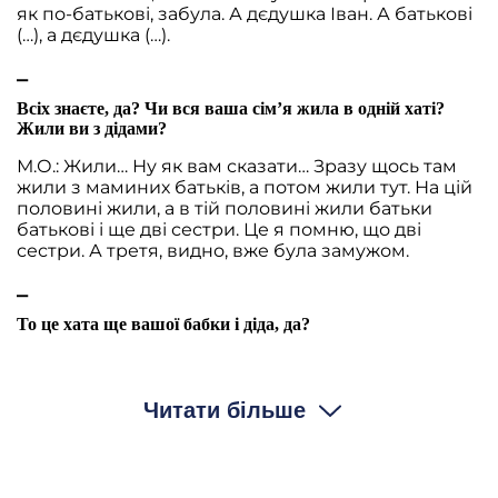
як по-батькові, забула. А дєдушка Іван. А батькові
(…), а дєдушка (…).
⎯
Всіх знаєте, да? Чи вся ваша сім’я жила в одній хаті?
Жили ви з дідами?
М.О.: Жили… Ну як вам сказати… Зразу щось там
жили з маминих батьків, а потом жили тут. На цій
половині жили, а в тій половині жили батьки
батькові і ще дві сестри. Це я помню, що дві
сестри. А третя, видно, вже була замужом.
⎯
То це хата ще вашої бабки і діда, да?
М.О.: Да, да.
⎯
Читати більше
Правда? Ви потім, видно, її переробляли, да?
М.О.: Нє, нічого не переробляли.